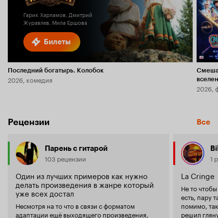
Гарик Харламов, Дмитрий
Журавлев, Мила Ершова
Билеты
Последний богатырь. Колобок
Смеша
2026, комедия
вселе
2026, 
Рецензии
Все
Парень с гитарой
Bi
103 рецензии
1 
Один из лучших примеров как нужно
La Cringe
делать произведения в жанре который
Не то чтобы
уже всех достал
есть, пару 
Несмотря на то что в связи с форматом
помимо, так
адаптации ещё выходящего произведения,
решил гляну