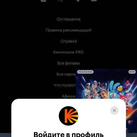
Соглашение
Правила рекомендаций
Справка
Кинопоиск PRO
Все фильмы
Все сериалы
РЕКЛАМА
Что посмотреть
Афиша
Музыка
Телепрограмма
Книги
Войдите в профиль