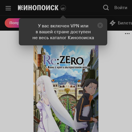
Войти
Онлайн-кинотеатр
Билет
Попробовать Плюс
У вас включен VPN или
в вашей стране доступен
не весь каталог Кинопоиска