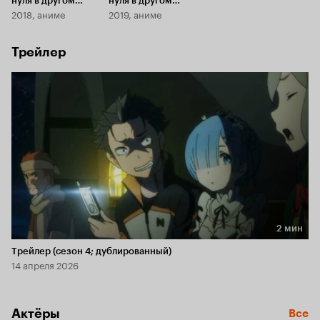
нуля в другом
нуля в другом
2018, аниме
2019, аниме
мире: Снежные
мире:
воспоминания
Замороженные узы
Трейлер
2 мин
Длительность 2 мин
Трейлер (сезон 4; дублированный)
14 апреля 2026
Актёры
Все