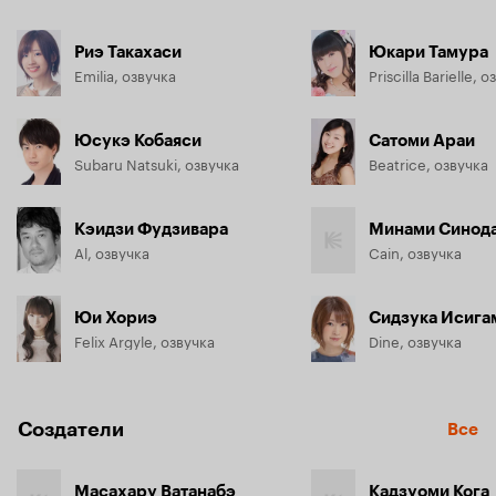
Риэ Такахаси
Юкари Тамура
Emilia, озвучка
Priscilla Barielle, 
Юсукэ Кобаяси
Сатоми Араи
Subaru Natsuki, озвучка
Beatrice, озвучка
Кэидзи Фудзивара
Минами Синод
Al, озвучка
Cain, озвучка
Юи Хориэ
Сидзука Исига
Felix Argyle, озвучка
Dine, озвучка
Создатели
Все
Масахару Ватанабэ
Кадзуоми Кога