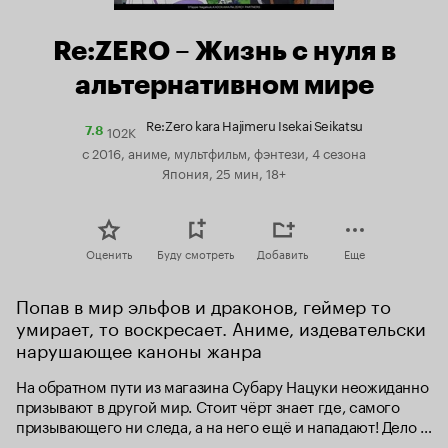
Re:ZERO – Жизнь с нуля в
альтернативном мире
Re:Zero kara Hajimeru Isekai Seikatsu
102K
Рейтинг
7.8
Кинопоиска
с 2016, аниме, мультфильм, фэнтези, 4 сезона
7.8
Япония, 25 мин, 18+
Оценить
Буду смотреть
Добавить
Еще
Попав в мир эльфов и драконов, геймер то 
умирает, то воскресает. Аниме, издевательски 
нарушающее каноны жанра
На обратном пути из магазина Субару Нацуки неожиданно 
призывают в другой мир. Стоит чёрт знает где, самого 
призывающего ни следа, а на него ещё и нападают! Дело 
было бы совсем дрянь, если бы не прекрасная 