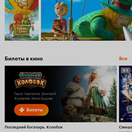
Билеты в кино
Все
Рейт
6.1
Кино
6.1
Гарик Харламов, Дмитрий
Журавлев, Мила Ершова
Билеты
Последний богатырь. Колобок
Смеша