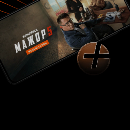
получилось, но образ в целом смотрится
несколько искусственно, т.е. чего-то не
хватает... В итоге - заметно, что создатели
мультфильма много работали над сюжетом и
отдельными образами, но продукт в целом
получился из категории 'далеко не шедевр'. Как
жевательная резинка для детишек может
вполне зайдет, но так чтобы пересматривать -
вообще не тянет.