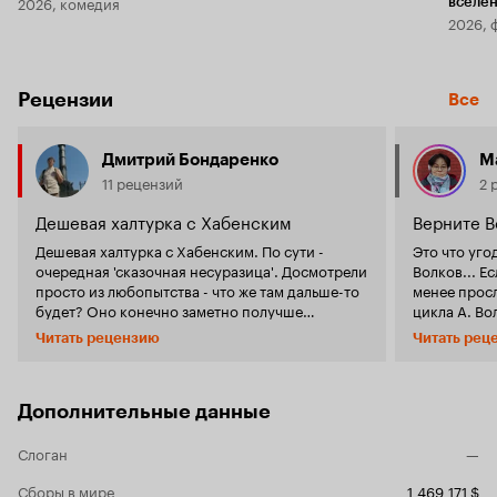
2026, комедия
вселе
2026, 
Рецензии
Все
Дмитрий Бондаренко
М
11 рецензий
2 
Дешевая халтурка с Хабенским
Верните В
Дешевая халтурка с Хабенским. По сути -
Это что уго
очередная 'сказочная несуразица'. Досмотрели
Волков... Если в первом 'Урфине' еще более-
просто из любопытства - что же там дальше-то
менее прос
будет? Оно конечно заметно получше
цикла А. Во
слеплено, чем прочие подобные мультики,
имея перед 
Читать рецензию
Читать рец
более связно и внятно, но не исключено, что
за Волшебна
именно благодаря связности оригинальной
понимаю), 
книжной истории. А как бы оно смотрелось без
сценаристов. Очень условно прослежи
книг о приключениях Элли?... Но тем не менее
связь с 'Ог
Дополнительные данные
в мультфильме присутствует своя, достаточно
отсылает к 
ярковыраженная, харизма и колорит.
статуей Элли. На этом все. Книга,
Слоган
—
Например, медведь, злой клоун и людоед -
монстры, по
пожалуй самые внятные, целостные и разумные
серьезно?) 
Сборы в мире
1 469 171 $