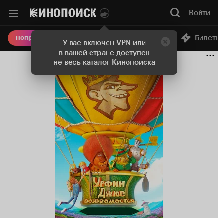
Войти
Онлайн-кинотеатр
Билет
Попробовать Плюс
У вас включен VPN или
в вашей стране доступен
не весь каталог Кинопоиска