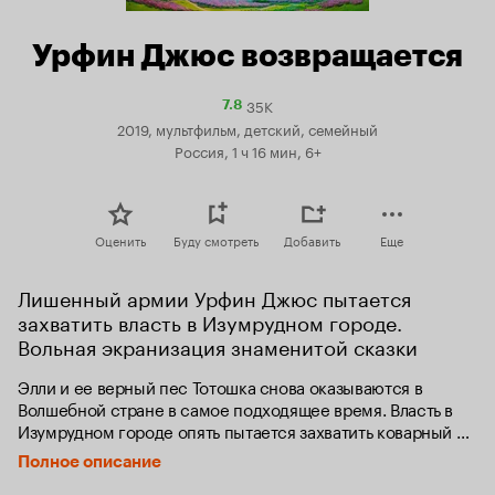
Урфин Джюс возвращается
35K
Рейтинг
7.8
Кинопоиска
2019, мультфильм, детский, семейный
7.8
Россия, 1 ч 16 мин, 6+
Оценить
Буду смотреть
Добавить
Еще
Лишенный армии Урфин Джюс пытается 
захватить власть в Изумрудном городе. 
Вольная экранизация знаменитой сказки
Элли и ее верный пес Тотошка снова оказываются в 
Волшебной стране в самое подходящее время. Власть в 
Изумрудном городе опять пытается захватить коварный 
Урфин Джюс, который хоть и потерял армию деревянных 
Полное описание
солдат, но не отказался от своей вредной привычки - 