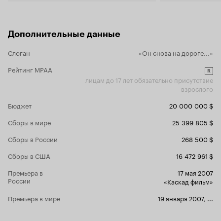
фильма и превращает его в довольно типичный
молодёжный триллер. Это что касается
необходимости присутствия Софии. Говорить
что-либо о её «игре» и вовсе не приходится.
Дополнительные данные
Скажу только, что финальная сцена в её
исполнении окончательно испортила всё
Слоган
«Он снова на дороге...»
впечатление от просмотра. И это после всего
того, что с ней произошло…Правда, тут не
Рейтинг MPAA
R
только её вина. Неугомонные и вездесущие
лицам до 17 лет обязательно присутствие
сценаристы и здесь приложили свою руку
взрослого
Стоит она такая с ружьишком напротив
маньяка, и мы слышим следующий диалог:
Бюджет
20 000 000 $
-
-
Разве это не великолепное чувство?
Я
Сборы в мире
25 399 805 $
Вот такая, она,
вообще ничего не чувствую.
героиня Софии Буш. Исходя из всего
Сборы в России
268 500 $
вышеизложенного я никому не советую
смотреть эту жалкую попытку дать новую жизнь
Сборы в США
16 472 961 $
старому фильму (на самом деле следует читать
– заработать очередные несколько миллионов).
Премьера в
17 мая 2007
Разве что для общего развития или для того,
России
«Каскад фильм»
чтобы убедится, что хороших римейков почти
не бывает. Но мы так и продолжаем надеяться
Премьера в мире
19 января 2007
,
...
на это призрачное «почти». Конечно, можно
ещё посмотреть на актёрский талант Софии