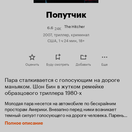
Попутчик
The Hitcher
24K
Рейтинг
6.6
Кинопоиска
2007, триллер, криминал
6.6
США, 1 ч 24 мин, 18+
Оценить
Буду смотреть
Добавить
Еще
Пара сталкивается с голосующим на дороге 
маньяком. Шон Бин в жутком ремейке 
образцового триллера 1980-х
Молодая пара несется на автомобиле по бескрайним 
просторам Америки. Внезапно перед ними возникает 
темный силуэт голосующего на дороге человека. Парень 
хочет подвезти его, но девушка категорически против. 
Полное описание
Ребята уезжают прочь. К сожалению, познакомиться с ним 