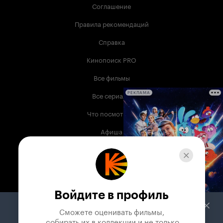
Соглашение
Правила рекомендаций
Справка
Кинопоиск PRO
Все фильмы
Все сериалы
РЕКЛАМА
Что посмотреть
Афиша
Музыка
Телепрограмма
Книги
Войдите в профиль
Служба поддержки
Сможете оценивать фильмы,

 собирать их в коллекции и не только