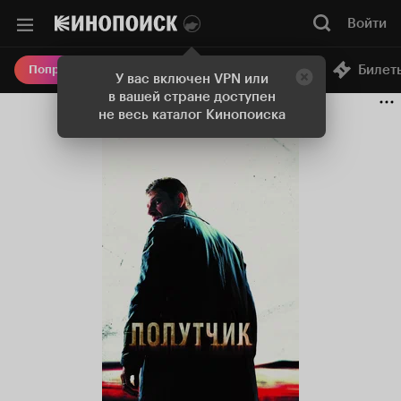
Войти
Онлайн-кинотеатр
Билет
Попробовать Плюс
У вас включен VPN или
в вашей стране доступен
не весь каталог Кинопоиска