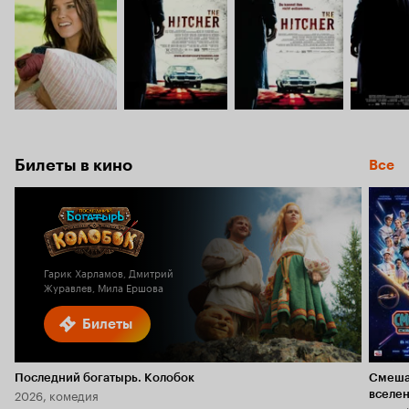
Билеты в кино
Все
Гарик Харламов, Дмитрий
Журавлев, Мила Ершова
Билеты
Последний богатырь. Колобок
Смеша
2026, комедия
вселе