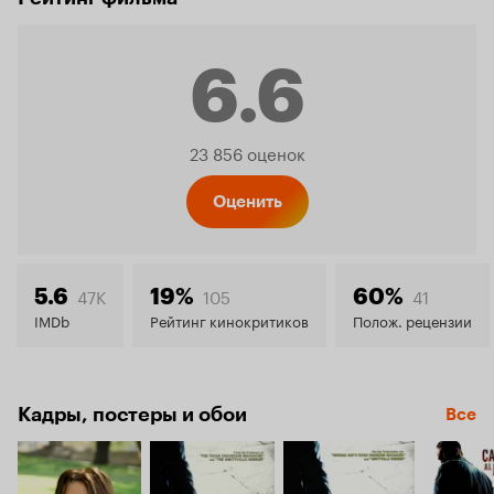
6.6
Рейтинг
23 856 оценок
Кинопо
Оценить
6.6
47K
105
41
5.6
19%
60%
IMDb
Рейтинг кинокритиков
Полож. рецензии
Кадры, постеры и обои
Все