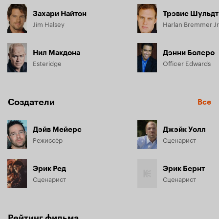
Захари Найтон
Трэвис Шульдт
Jim Halsey
Harlan Bremmer Jr
Нил Макдона
Дэнни Болеро
Esteridge
Officer Edwards
Создатели
Все
Дэйв Мейерс
Джэйк Уолл
Режиссёр
Сценарист
Эрик Ред
Эрик Бернт
Сценарист
Сценарист
Рейтинг фильма