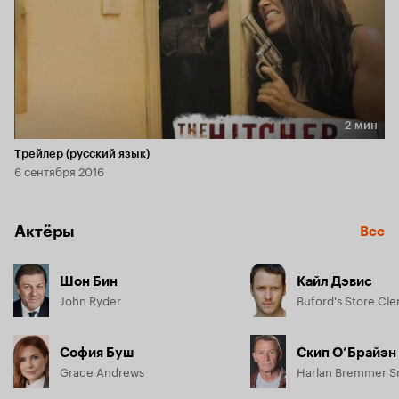
2 мин
Длительность 2 мин
Трейлер (русский язык)
6 сентября 2016
Актёры
Все
Шон Бин
Кайл Дэвис
John Ryder
Buford's Store Cle
София Буш
Скип О’Брайэн
Grace Andrews
Harlan Bremmer Sr