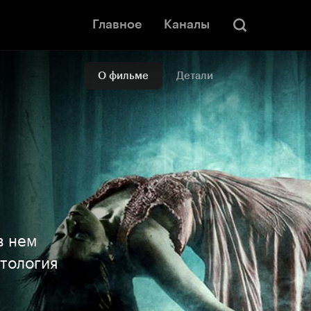
Главное
Каналы
О фильме
Детали
в нем
тология