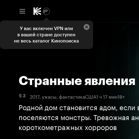
У вас включен VPN или
в вашей стране доступен
не весь каталог Кинопоиска
Странные явления
2017, ужасы, фантастика
США
1 ч 17 мин
18+
5 3
Родной дом становится адом, если 
поселяются монстры. Тревожная ан
короткометражных хорроров