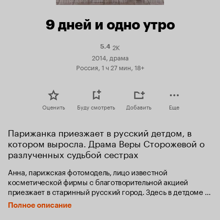
9 дней и одно утро
2K
Рейтинг
5.4
Кинопоиска
2014, драма
5.4
Россия, 1 ч 27 мин, 18+
Оценить
Буду смотреть
Добавить
Еще
Парижанка приезжает в русский детдом, в 
котором выросла. Драма Веры Сторожевой о 
разлученных судьбой сестрах
Анна, парижская фотомодель, лицо известной 
косметической фирмы с благотворительной акцией 
приезжает в старинный русский город. Здесь в детдоме 
прошло ее детство, но много лет назад Анну удочерила 
Полное описание
супружеская пара из Франции. Жизнь девушки, казалось 