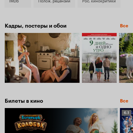
5.4
IMDb
Полож. рецензии
Рос. кинокритики
Кадры, постеры и обои
Все
Билеты в кино
Все
Рейт
6.1
Кино
6.1