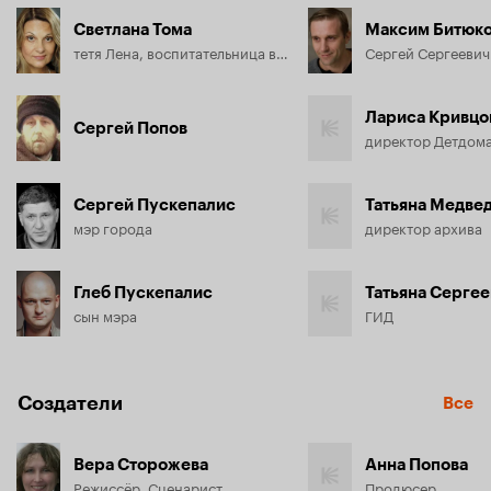
Светлана Тома
Максим Битюк
тетя Лена, воспитательница в детском доме
Сергей Сергеевич
Лариса Кривцо
Сергей Попов
директор Детдом
Сергей Пускепалис
Татьяна Медве
мэр города
директор архива
Глеб Пускепалис
Татьяна Серге
сын мэра
ГИД
Создатели
Все
Вера Сторожева
Анна Попова
Режиссёр, Сценарист
Продюсер