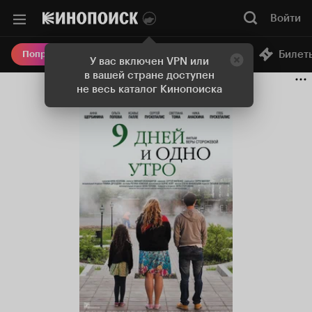
Войти
Онлайн-кинотеатр
Билет
Попробовать Плюс
У вас включен VPN или
в вашей стране доступен
не весь каталог Кинопоиска