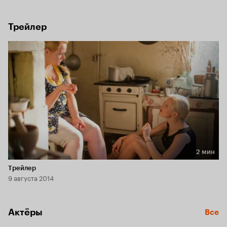
бы, устроилась благополучно. Но за девять дней в родных 
местах Анне предстоит узнать тайну своей настоящей 
семьи и найти себя…
Трейлер
2 мин
Длительность 2 мин
Трейлер
9 августа 2014
Актёры
Все