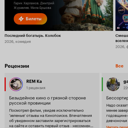
Гарик Харламов, Дмитрий
Журавлев, Мила Ершова
Билеты
Последний богатырь. Колобок
Смеша
2026, комедия
вселе
2026, 
Рецензии
Все
REM Ka
ga
1 рецензия
22
Безыдейное кино о грязной стороне
Бессорти
русской провинции
Надо сказат
Посмотрел фильм, увидев исключительно
менее заве
'зеленые' отзывы на Кинопоиске. Впечатления
годовщине 
об увиденном заставили зарегистрироваться
девчоночья 
на сайте и сотавить первый отзыв - несомненно
стену холод
Читать рец