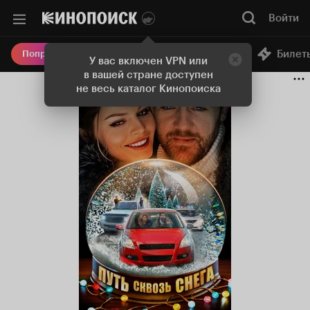
Войти
Онлайн-кинотеатр
Билет
Попробовать Плюс
У вас включен VPN или
в вашей стране доступен
не весь каталог Кинопоиска