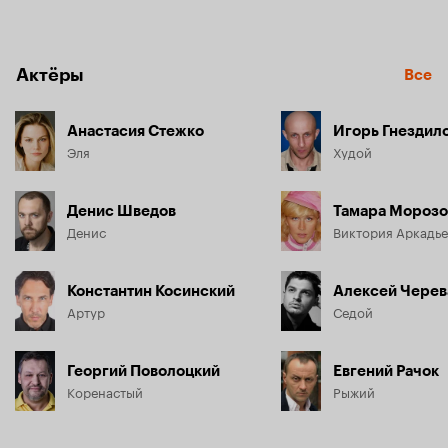
который ей передадут в аэропорту. Тем временем 
Денис — молодой неоперившийся бандит — получает 
от главаря банды задание перехватить этот кейс 
в аэропорту.
Актёры
Все
Анастасия Стежко
Игорь Гнездил
Эля
Худой
Денис Шведов
Тамара Морозо
Денис
Виктория Аркадь
Константин Косинский
Алексей Черев
Артур
Седой
Георгий Поволоцкий
Евгений Рачок
Коренастый
Рыжий