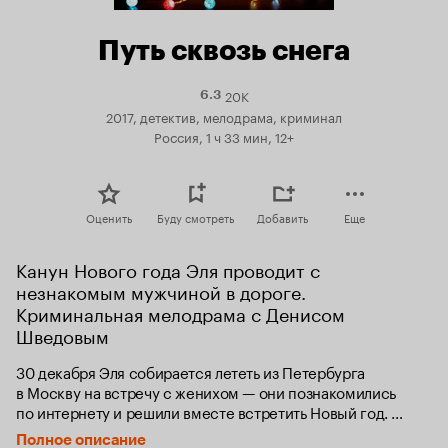
Путь сквозь снега
20K
Рейтинг
6.3
Кинопоиска
2017, детектив, мелодрама, криминал
6.3
Россия, 1 ч 33 мин, 12+
Оценить
Буду смотреть
Добавить
Еще
Канун Нового года Эля проводит с 
незнакомым мужчиной в дороге. 
Криминальная мелодрама с Денисом 
Шведовым
30 декабря Эля собирается лететь из Петербурга 
в Москву на встречу с женихом — они познакомились 
по интернету и решили вместе встретить Новый год. 
Жених просит ее захватить с собой кейс с документами, 
Полное описание