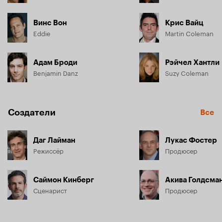
Винс Вон
Крис Вайц
Eddie
Martin Coleman
Адам Броди
Рэйчел Хантли
Benjamin Danz
Suzy Coleman
Создатели
Все
Даг Лайман
Лукас Фостер
Режиссёр
Продюсер
Саймон Кинберг
Акива Голдсма
Сценарист
Продюсер