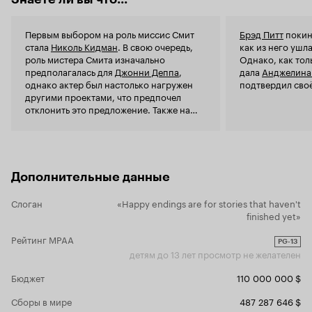
Первым выбором на роль миссис Смит
Брэд Питт
покин
стала
Николь Кидман
. В свою очередь,
как из него ушл
роль мистера Смита изначально
Однако, как тол
предполагалась для
Джонни Деппа
,
дала
Анджелина
однако актер был настолько нагружен
подтвердил своё
другими проектами, что предпочел
отклонить это предложение. Также на
роль миссис Смит предлагались
кандидатуры
Кэтрин Зета-Джонс
и
Кейт
Бланшетт
, а роль мистера Смита мог
исполнить реальный Смит (
Уилл
).
Дополнительные данные
Слоган
«Happy endings are for stories that haven't
finished yet»
Рейтинг MPAA
PG-13
детям до 13 лет просмотр не желателен
Бюджет
110 000 000 $
Сборы в мире
487 287 646 $