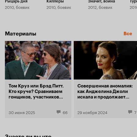
Рыцарь дня
Киллеры
Значит, война
Тур
2010, боевик
2010, боевик
2012, боевик
201
Материалы
Все
Том Круз или Брэд Питт.
Совершенная аномалия:
Кто круче? Сравниваем
как Анджелина Джоли
гонщиков, участников
искала и продолжает
войн и убийц Гитлера
искать себя в кино
30 июня 2025
66
29 ноября 2024
7
Знаете ли вы что...