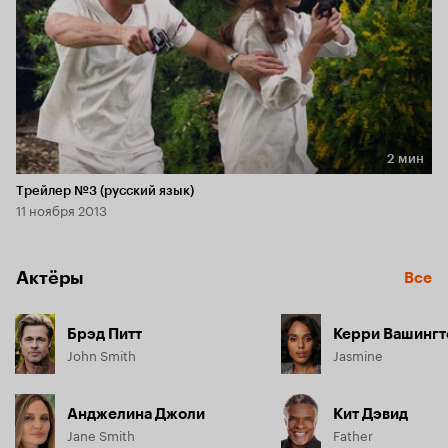
2 мин
Длительность 2 мин
Трейлер №3 (русский язык)
11 ноября 2013
Актёры
Все
Брэд Питт
Керри Вашингт
John Smith
Jasmine
Анджелина Джоли
Кит Дэвид
Jane Smith
Father