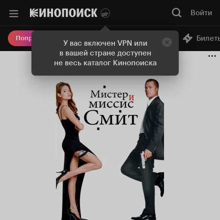
Войти
Онлайн-кинотеатр
Билет
Попробовать Плюс
У вас включен VPN или
в вашей стране доступен
не весь каталог Кинопоиска