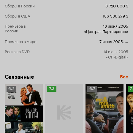
Сборы в России
8 720 000 $
Сборы в США
186 336 279 $
Премьера в
16 июня 2005
России
«Централ Партнершип»
Премьера в мире
7 июня 2005
,
...
Релиз на DVD
14 июля 2005
«CP-Digital»
Связанные
Все
Рейтинг
Рейтинг
Рейтинг
Р
6.2
7.3
6.7
7
Кинопоиска
Кинопоиска
Кинопоиска
К
6.2
7.3
6.7
7.