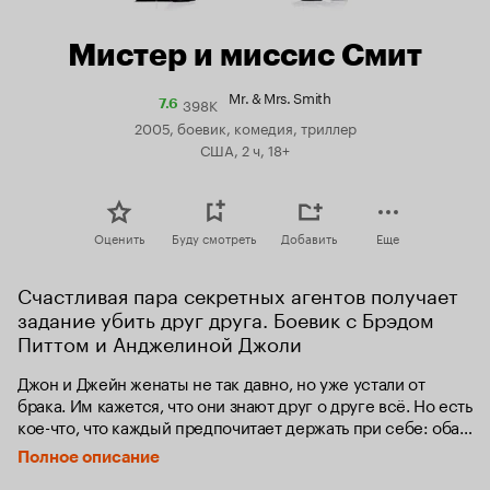
Мистер и миссис Смит
Mr. & Mrs. Smith
398K
Рейтинг
7.6
Кинопоиска
2005, боевик, комедия, триллер
7.6
США, 2 ч, 18+
Оценить
Буду смотреть
Добавить
Еще
Счастливая пара секретных агентов получает 
задание убить друг друга. Боевик с Брэдом 
Питтом и Анджелиной Джоли
Джон и Джейн женаты не так давно, но уже устали от 
брака. Им кажется, что они знают друг о друге всё. Но есть 
кое-что, что каждый предпочитает держать при себе: оба 
они – наёмные убийцы, которые тайно путешествуют по 
Полное описание
миру, выполняя опасные миссии. Эти отдельные тайные 