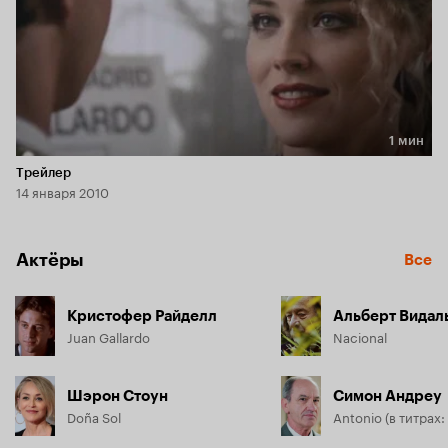
1 мин
Длительность 1 мин
Трейлер
14 января 2010
Актёры
Все
Кристофер Райделл
Альберт Видал
Juan Gallardo
Nacional
Шэрон Стоун
Симон Андреу
Doña Sol