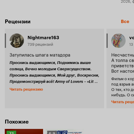
2026, 
Рецензии
Все
Nightmare163
v
739 рецензий
13
Затупилась шпага матадора
Несчастны
А толпа с
Проснись выдающимся, Поднимись выше
приветств
солнца, Вечно молодым Сверхсуществом.
Вот насто
Проснись выдающимся, Мой друг, Воскресни,
Фильм о кор
Продемонстрируй всё! Army of Lovers – «Lit de
под взрыв 
Севилья изнывала от полуденного
Parade»
О тех, кто 
Читать рецензию
зноя. В центре щедрой на культурное наследие
нибудь. О с
столице Андалусии, родине фламенко,
которых заб
Читать рец
Алькасара и Фигаро бьётся страстное сердце –
тряпичная к
коррида. Испанию без национального боя
песок. Любители корриды, вы платите деньги
быков представить невозможно, и в
за то, чтоб
крупнейшем иберийском портовом городе
быков. В фил
Похожие
арены будут заполняться при любых
развлекает 
обстоятельствах. Создавая роман «Кровь и
мощным уда
Рейтинг
Рейтинг
7.1
6.9