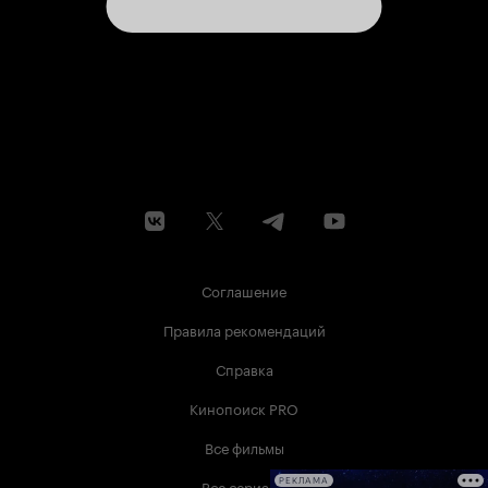
писатель? Едва ли. В фильме нет
педагогического назидания по типу «так не
надо делать» или «вот здесь поверни в другу
сторону». Достойная экранизация сильного
романа не запятнала чести классика, и,
невзирая на простоту, заслуживает внимания.
Любому интересующему испанской культурой,
нравами и обычаями прекрасной страны,
можно стряхнуть пыль с редкой картины. В том
числе и ради молодой Стоун, чей
монументальный крах был ещё очень далеко.
Соглашение
Правила рекомендаций
Справка
Кинопоиск PRO
Все фильмы
Все сериалы
РЕКЛАМА