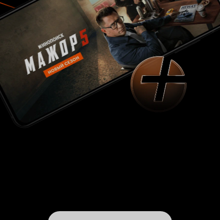
ради чего? Благородство Хуана на поверку
оказывается слабым прикрытием наивного
характера без нормального образования и
правильных взглядов. И в этом юноша ничем
не отличается от миллионов своих спортивных
собратьев. Ремесло ребят при удачном
стечении обстоятельств способно сделать из
них миллионеров, но, как давно известно, у
дурака деньги не держатся. Вообще многие
поговорки имеют пиренейское
происхождение, например, a beber y a tragar,
que el mundo se va a acabar (сегодня пан, а
завтра пал). Эту истину Хуан забывает сразу,
как публика впервые рукоплещет и разрешает
взять традиционный трофей матадора – уши
быка. Полетев на огонь распутницы, испанский
мотылек не имел шансов не опалить крылышки.
Смерть тореро на корриде не редкость. К ней
давно привыкли, и к тому же, на смену
прежнему герою всегда приходит новый. В
законченном цикле нет отсутствующих частей.
Висенте Ибаньес исследовал психологические
тонкости на личности матадора, оказавшегося
не готовым к бремени славы, и не достигшим
подлинной зрелости. Осуждал ли Хуана сам