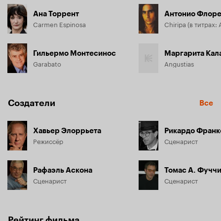
Ана Торрент
Антонио Флор
Carmen Espinosa
Гильермо Монтесинос
Маргарита Кал
Garabato
Angustias
Создатели
Все
Хавьер Элоррьета
Рикардо Франк
Режиссёр
Сценарист
Рафаэль Аскона
Томас А. Фучч
Сценарист
Сценарист
Рейтинг фильма