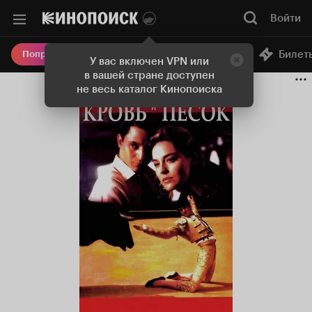
Войти
Онлайн-кинотеатр
Билет
Попробовать Плюс
У вас включен VPN или
в вашей стране доступен
не весь каталог Кинопоиска