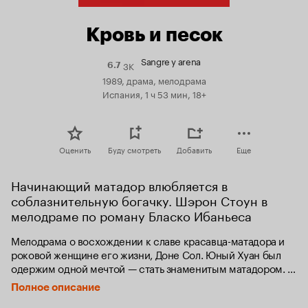
Кровь и песок
Sangre y arena
3K
Рейтинг
6.7
Кинопоиска
1989, драма, мелодрама
6.7
Испания, 1 ч 53 мин, 18+
Оценить
Буду смотреть
Добавить
Еще
Начинающий матадор влюбляется в 
соблазнительную богачку. Шэрон Стоун в 
мелодраме по роману Бласко Ибаньеса
Мелодрама о восхождении к славе красавца-матадора и 
роковой женщине его жизни, Доне Сол. Юный Хуан был 
одержим одной мечтой — стать знаменитым матадором. 
Следуя ритуалу, он сбросил одежду и сразился с лучшим 
Полное описание
быком из стада местной аристократки, сексуальной Доны 