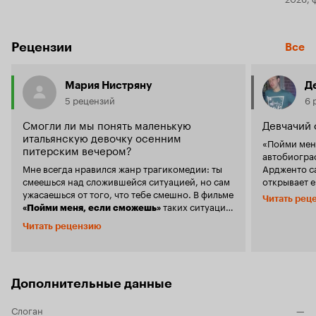
Рецензии
Все
Мария Нистряну
Д
5 рецензий
6 
Смогли ли мы понять маленькую
Девчачий 
итальянскую девочку осенним
«Пойми мен
питерским вечером?
автобиограф
Мне всегда нравился жанр трагикомедии: ты
Ардженто са
смеешься над сложившейся ситуацией, но сам
открывает 
ужасаешься от того, что тебе смешно. В фильме
таких вот п
Читать рец
таких ситуаций
не только г
«Пойми меня, если сможешь»
закапывают 
множество: смешен и ужасен суеверный отец,
Читать рецензию
подругами в
воспринимающий собственного ребенка как
сущности, г
очередной талисман, приносящий удачу, но
Они тоже в
способный выгнать на улицу дочку,
школы, кото
нарушившую одну из примет, которым
к 9 годам г
Дополнительные данные
подчинено все его существование; смешна и
замечать. И всё-таки они не такие, как все.
ужасна мать, избивающая свою дочь за надпись
Героиня Дж
Слоган
на обоях - своеобразный крик души ребенка,
—