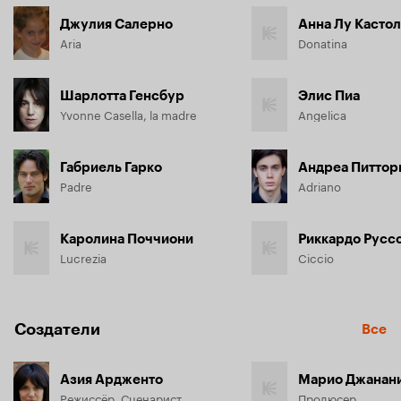
Джулия Салерно
Анна Лу Касто
Aria
Donatina
Шарлотта Генсбур
Элис Пиа
Yvonne Casella, la madre
Angelica
Габриель Гарко
Андреа Питтор
Padre
Adriano
Каролина Поччиони
Риккардо Русс
Lucrezia
Ciccio
Создатели
Все
Азия Ардженто
Марио Джанан
Режиссёр, Сценарист
Продюсер