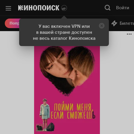
Войти
Онлайн-кинотеатр
Билет
Попробовать Плюс
У вас включен VPN или
в вашей стране доступен
не весь каталог Кинопоиска