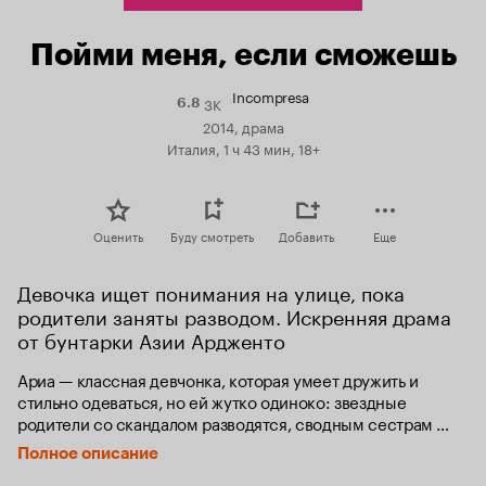
Пойми меня, если сможешь
Incompresa
3K
Рейтинг
6.8
Кинопоиска
2014, драма
6.8
Италия, 1 ч 43 мин, 18+
Оценить
Буду смотреть
Добавить
Еще
Девочка ищет понимания на улице, пока 
родители заняты разводом. Искренняя драма 
от бунтарки Азии Ардженто
Ариа — классная девчонка, которая умеет дружить и 
стильно одеваться, но ей жутко одиноко: звездные 
родители со скандалом разводятся, сводным сестрам 
тоже не до неё, а злые одноклассники завидуют и строят 
Полное описание
козни. В компании любимого черного кота Ариа 