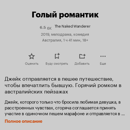
Голый романтик
The Naked Wanderer
6K
Рейтинг
6.5
Кинопоиска
2019, мелодрама, комедия
6.5
Австралия, 1 ч 41 мин, 18+
Оценить
Буду смотреть
Добавить
Еще
Джейк отправляется в пешее путешествие, 
чтобы впечатлить бывшую. Горячий ромком в 
австралийских пейзажах
Джейк, которого только что бросила любимая девушка, в 
расстроенных чувствах, сгоряча соглашается принять 
участие в одиночном пешем марафоне и отправляется в 
путешествие длиной 4 тысячи километров вдоль 
Полное описание
западного побережья Австралии, будучи облаченным лишь 