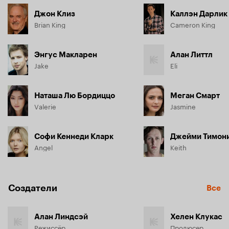
Джон Клиз
Каллэн Дарлик
Brian King
Cameron King
Энгус Макларен
Алан Литтл
Jake
Eli
Наташа Лю Бордиццо
Меган Смарт
Valerie
Jasmine
Софи Кеннеди Кларк
Джейми Тимон
Angel
Keith
Создатели
Все
Алан Линдсэй
Хелен Клукас
Режиссёр
Продюсер