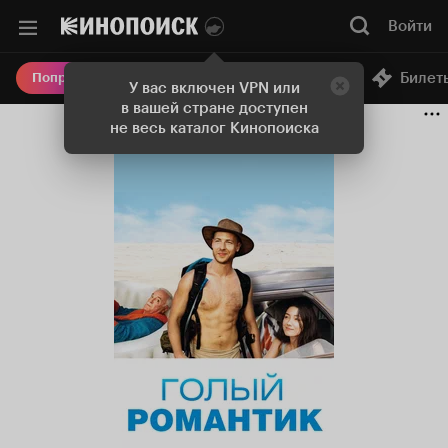
Войти
Онлайн-кинотеатр
Билет
Попробовать Плюс
У вас включен VPN или
в вашей стране доступен
не весь каталог Кинопоиска