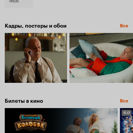
6.5
IMDb
Кадры, постеры и обои
Все
Билеты в кино
Все
Рейт
6.0
Кино
6.0