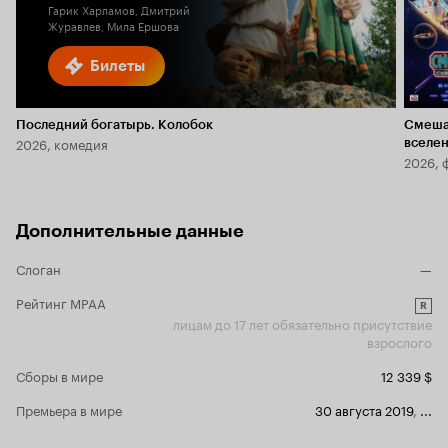
Гарик Харламов, Дмитрий
Журавлев, Мила Ершова
Билеты
Последний богатырь. Колобок
Смеша
2026, комедия
вселе
2026, 
Дополнительные данные
Слоган
—
Рейтинг MPAA
R
лицам до 17 лет обязательно присутствие
взрослого
Сборы в мире
12 339 $
Премьера в мире
30 августа 2019
,
...