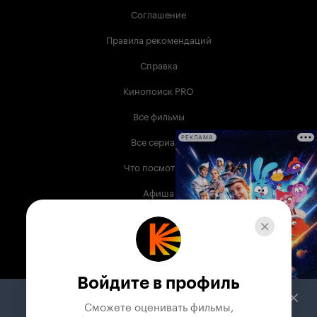
Соглашение
Правила рекомендаций
Справка
Кинопоиск PRO
Все фильмы
Все сериалы
РЕКЛАМА
Что посмотреть
Афиша
Музыка
Телепрограмма
Книги
Войдите в профиль
Служба поддержки
Сможете оценивать фильмы,
