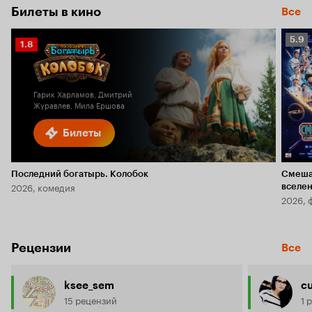
Билеты в кино
Все
Рейт
5.9
Рейтинг
1.8
Кино
Кинопоиска
5.9
1.8
Гарик Харламов, Дмитрий
Журавлев, Мила Ершова
Билеты
Последний богатырь. Колобок
Смеша
2026, комедия
вселе
2026, 
Рецензии
Все
ksee_sem
cu
15 рецензий
1 