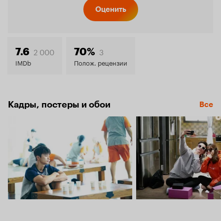
Кинопо
Оценить
7.8
2 000
3
7.6
70%
IMDb
Полож. рецензии
Кадры, постеры и обои
Все