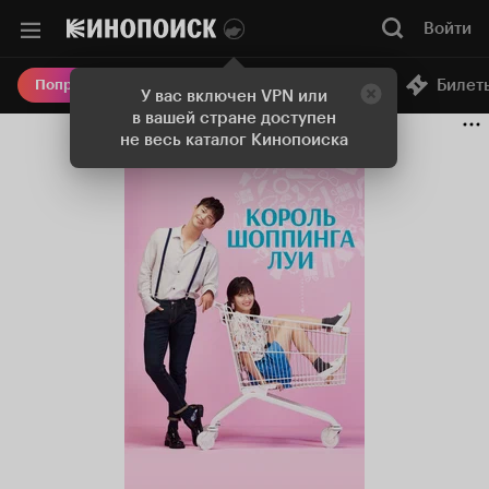
Войти
Онлайн-кинотеатр
Билет
Попробовать Плюс
У вас включен VPN или
в вашей стране доступен
не весь каталог Кинопоиска