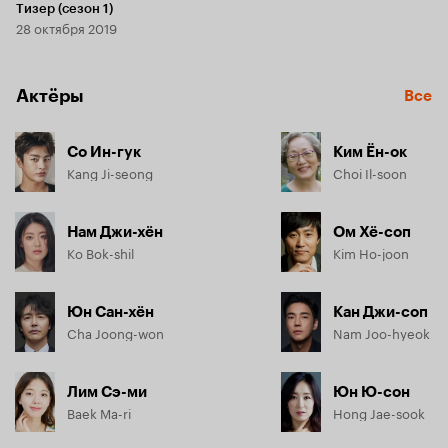
Тизер (сезон 1)
28 октября 2019
Актёры
Все
Со Ин-гук
Ким Ён-ок
Kang Ji-seong
Choi Il-soon
Нам Джи-хён
Ом Хё-соп
Ko Bok-shil
Kim Ho-joon
Юн Сан-хён
Кан Джи-соп
Cha Joong-won
Nam Joo-hyeok
Лим Сэ-ми
Юн Ю-сон
Baek Ma-ri
Hong Jae-sook