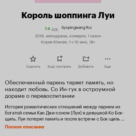
Король шоппинга Луи
Syopingwang Rui
42K
Рейтинг
7.8
Кинопоиска
2016, мелодрама, комедия, 1 сезон
7.8
Корея Южная, 1 ч 10 мин, 18+
Оценить
Буду смотреть
Добавить
Еще
Обеспеченный парень теряет память, но 
находит любовь. Со Ин-гук в остроумной 
дораме о перевоспитании
История романтических отношений между парнем из 
богатой семьи Кан Джи-соном (Луи) и девушкой Ко Бок-
щиль. Луи потерял память и после встречи с Бок-щиль 
заново учится жить и открывает для себя настоящую 
Полное описание
любовь.