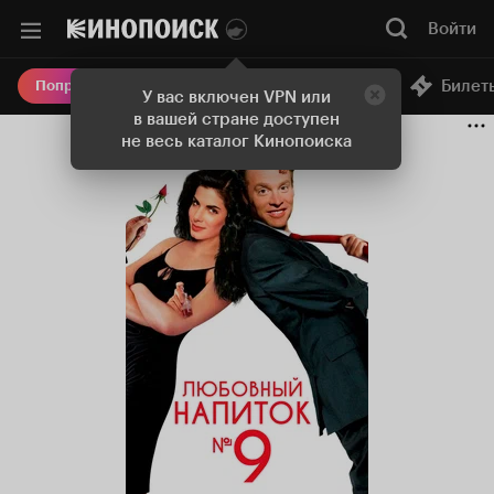
Войти
Онлайн-кинотеатр
Билет
Попробовать Плюс
У вас включен VPN или
в вашей стране доступен
не весь каталог Кинопоиска