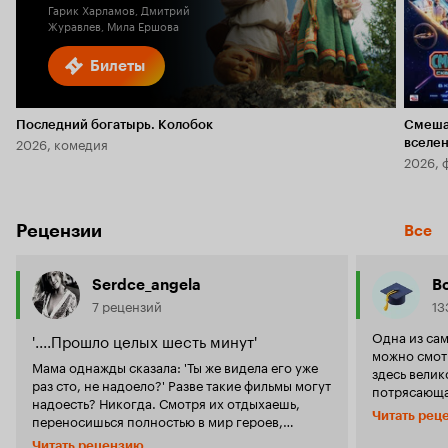
Гарик Харламов, Дмитрий
Журавлев, Мила Ершова
Билеты
Последний богатырь. Колобок
Смеша
2026, комедия
вселе
2026, 
Рецензии
Все
Serdce_angela
B
7 рецензий
13
Одна из са
'....Прошло целых шесть минут'
можно смотр
Мама однажды сказала: 'Ты же видела его уже
здесь велик
раз сто, не надоело?' Разве такие фильмы могут
потрясающая
надоесть? Никогда. Смотря их отдыхаешь,
брызнуть в 
Читать рец
переносишься полностью в мир героев,
всех-всех-в
реально переживаешь все, что с ними
тебе очень нравится!). 
Читать рецензию