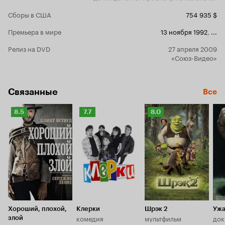
Сборы в США
754 935 $
Премьера в мире
13 ноября 1992
,
...
Релиз на DVD
27 апреля 2009
«Союз-Видео»
Связанные
Все
Рейтинг
Рейтинг
Рейтинг
8.5
7.7
8.0
Кинопоиска
Кинопоиска
Кинопоиска
8.5
7.7
8.0
Хороший, плохой,
Клерки
Шрэк 2
Ужа
комедия
мультфильм
док
злой