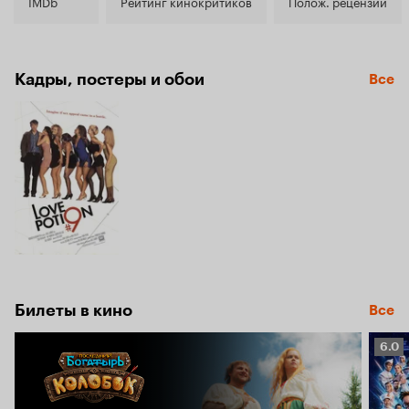
6.9
IMDb
Рейтинг кинокритиков
Полож. рецензии
Кадры, постеры и обои
Все
Билеты в кино
Все
Рейт
6.0
Кино
6.0