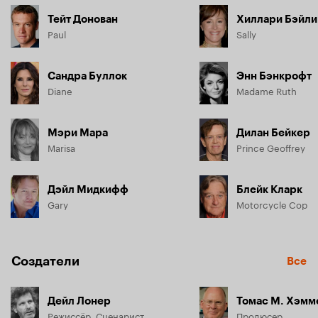
Тейт Донован
Хиллари Бэйли
Paul
Sally
Сандра Буллок
Энн Бэнкрофт
Diane
Madame Ruth
Мэри Мара
Дилан Бейкер
Marisa
Prince Geoffrey
Дэйл Мидкифф
Блейк Кларк
Gary
Motorcycle Cop
Создатели
Все
Дейл Лонер
Томас М. Хэмм
Режиссёр, Сценарист
Продюсер