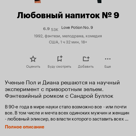
Любовный напиток № 9
Love Potion No. 9
53K
Рейтинг
6.9
Кинопоиска
1992, фэнтези, мелодрама, комедия
6.9
США, 1 ч 32 мин, 18+
Оценить
Буду смотреть
Добавить
Еще
Ученые Пол и Диана решаются на научный 
эксперимент с приворотным зельем. 
Фэнтезийный ромком с Сандрой Буллок
В 90-е года в мире науки стало возможно все - или почти 
все. В том числе и мечта всех одиноких мужчин и женщин 
- любовный эликсир, во власти которого заставить всех 
представителей противоположного пола мгновенно и 
Полное описание
безумно в тебя влюбиться. 
