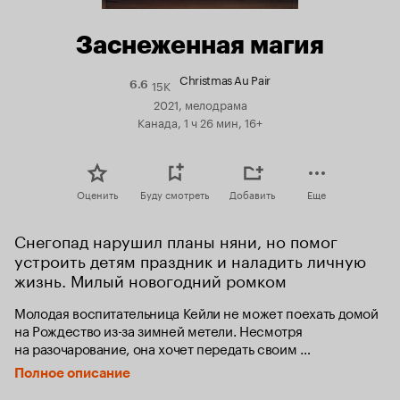
Заснеженная магия
Christmas Au Pair
15K
Рейтинг
6.6
Кинопоиска
2021, мелодрама
6.6
Канада, 1 ч 26 мин, 16+
Оценить
Буду смотреть
Добавить
Еще
Снегопад нарушил планы няни, но помог 
устроить детям праздник и наладить личную 
жизнь. Милый новогодний ромком
Молодая воспитательница Кейли не может поехать домой 
на Рождество из-за зимней метели. Несмотря 
на разочарование, она хочет передать своим 
воспитанницам волшебство праздника. Получится ли у 
Полное описание
нее создать идеальное Рождество в неожиданной 