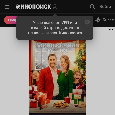
Войти
Онлайн-кинотеатр
Билет
Попробовать Плюс
У вас включен VPN или
в вашей стране доступен
не весь каталог Кинопоиска