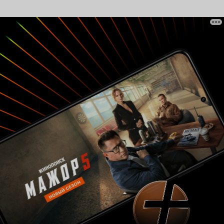
Рождества? Всё элементарно просто, время
проведённое вместе сближает людей. Актриса,
которая исполнила роль Кейли, очень милая
красивая и приятная, на неё было приятно
посмотреть. 'Заснеженное Рождество' -
простой приятный тв-фильм для семейного
просмотра.