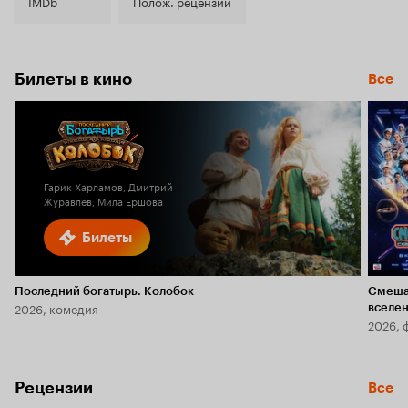
6.6
IMDb
Полож. рецензии
Билеты в кино
Все
Гарик Харламов, Дмитрий
Журавлев, Мила Ершова
Билеты
Последний богатырь. Колобок
Смеша
2026, комедия
вселе
2026, 
Рецензии
Все