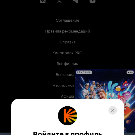
Соглашение
Правила рекомендаций
Справка
Кинопоиск PRO
Все фильмы
Все сериалы
РЕКЛАМА
Что посмотреть
Афиша
Музыка
Телепрограмма
Книги
Войдите в профиль