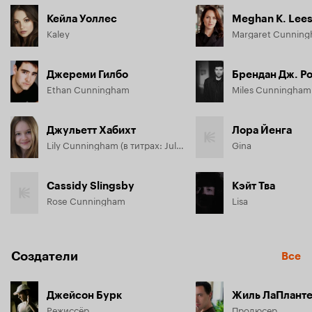
Кейла Уоллес
Meghan K. Lee
Kaley
Джереми Гилбо
Брендан Дж. Р
Ethan Cunningham
Джульетт Хабихт
Лора Йенга
Lily Cunningham (в титрах: Juliette Habicht)
Gina
Cassidy Slingsby
Кэйт Тва
Rose Cunningham
Lisa
Создатели
Все
Джейсон Бурк
Жиль ЛаПлант
Режиссёр
Продюсер