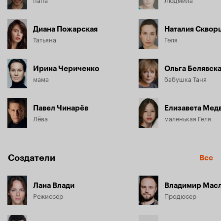
Диана Пожарская
Наталия Сквор
Татьяна
Геля
Ирина Чериченко
Ольга Белявск
мама
бабушка Таня
Павел Чинарёв
Елизавета Мед
Лёва
маленькая Геля
Создатели
Все
Лана Влади
Владимир Мас
Режиссёр
Продюсер