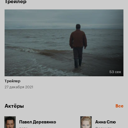
Трейлер
53 сек
Длительность 53 сек
Трейлер
27 декабря 2021
Актёры
Все
Павел Деревянко
Анна Слю
папа
Людмила