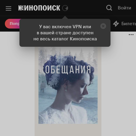
Войти
Онлайн-кинотеатр
Билет
Попробовать Плюс
У вас включен VPN или
в вашей стране доступен
не весь каталог Кинопоиска