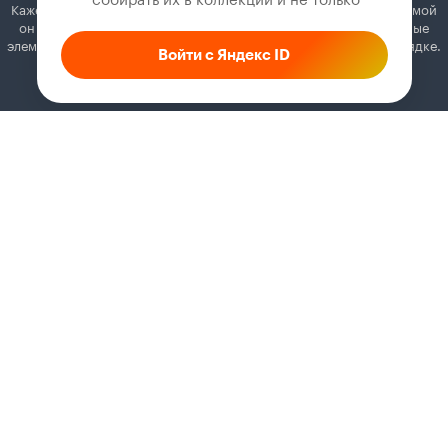
Кажется, вы используете блокировщик рекламы. Вместе с рекламой
он может отключать постеры, папки с фильмами и другие важные
элементы. Добавьте Кинопоиск в исключения, и всё будет в порядке.
Войти с Яндекс ID
Как это сделать
Соглашение
Правила рекомендаций
Справка