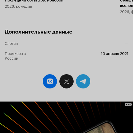
Последний богатырь. Колобок
Смеша
2026, комедия
вселе
2026, 
Дополнительные данные
Слоган
—
Премьера в
10 апреля 2021
России