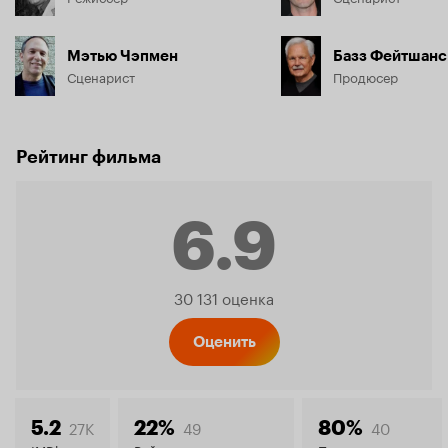
Мэтью Чэпмен
Базз Фейтшанс
Сценарист
Продюсер
Рейтинг фильма
6.9
Рейтинг
30 131 оценка
Кинопо
Оценить
27K
49
40
5.2
22%
80%