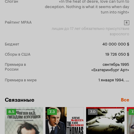
Слоган
«In the heat of desire, love can turn to
пересматривать ещё много поколений
deception. Nothing is what it seems when day
киноманов. 10 из 10
turn into night»
Рейтинг MPAA
R
лицам до 17 лет обязательно присутствие
взрослого
Бюджет
40 000 000 $
Сборы в США
19 726 050 $
Премьера в
сентябрь 1995
России
«Екатеринбург Арт»
Премьера в мире
1 января 1994
,
...
Связанные
Все
Рейтинг
Рейтинг
Рейтинг
Р
8.5
7.3
7.0
7
Кинопоиска
Кинопоиска
Кинопоиска
К
8.5
7.3
7.0
7.