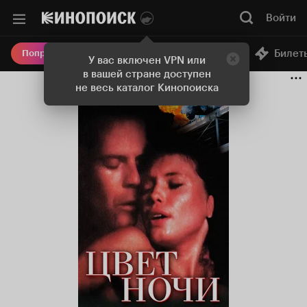
Войти
Онлайн-кинотеатр
Билет
Попробовать Плюс
У вас включен VPN или
в вашей стране доступен
не весь каталог Кинопоиска