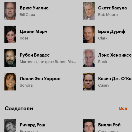
Брюс Уиллис
Скотт Бакула
Bill Capa
Bob Moore
Джейн Марч
Брэд Дуриф
Rose
Clark
Рубен Бладес
Лэнс Хенриксе
Martinez (в титрах: Ruben Blades)
Buck
Лесли Энн Уоррен
Кевин Дж. О’К
Sondra
Casey
Создатели
Все
Ричард Раш
Билли Рэй
Режиссёр
Сценарист