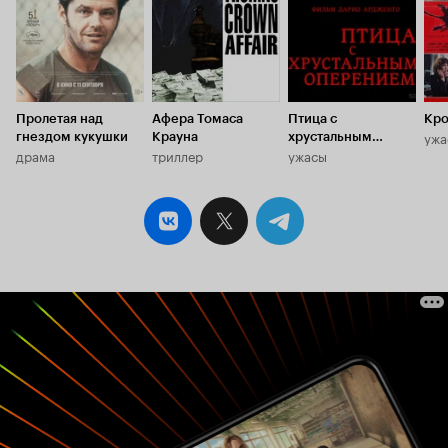
Пролетая над
Афера Томаса
Птица с
Кро
ужа
гнездом кукушки
Крауна
хрустальным
драма
триллер
ужасы
оперением