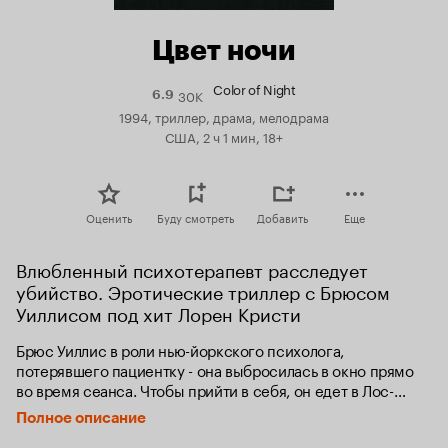
Цвет ночи
Color of Night
30K
Рейтинг
6.9
Кинопоиска
1994, триллер, драма, мелодрама
6.9
США, 2 ч 1 мин, 18+
Оценить
Буду смотреть
Добавить
Еще
Влюбленный психотерапевт расследует 
убийство. Эротические триллер с Брюсом 
Уиллисом под хит Лорен Кристи
Брюс Уиллис в роли нью-йоркского психолога, 
потерявшего пациентку - она выбросилась в окно прямо 
во время сеанса. Чтобы прийти в себя, он едет в Лос-
Анджелес к своему другу, с которым они вместе учились.

Полное описание