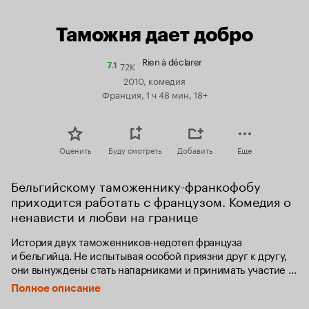
Таможня дает добро
Rien à déclarer
72K
Рейтинг
7.1
Кинопоиска
2010, комедия
7.1
Франция, 1 ч 48 мин, 18+
Оценить
Буду смотреть
Добавить
Еще
Бельгийскому таможеннику-франкофобу 
приходится работать с французом. Комедия о 
ненависти и любви на границе
История двух таможенников-недотеп француза 
и бельгийца. Не испытывая особой приязни друг к другу, 
они вынуждены стать напарниками и принимать участие 
в рискованной операции.
Полное описание