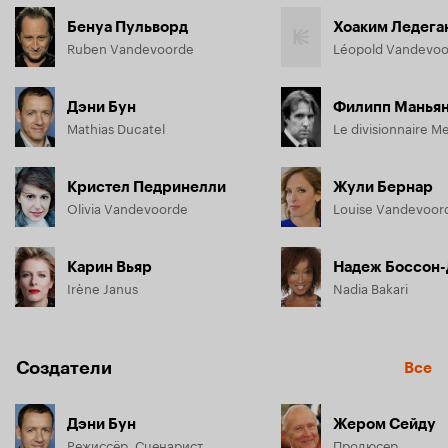
Бенуа Пульворд
Хоаким Ледега
Ruben Vandevoorde
Léopold Vandevo
Дэни Бун
Филипп Манья
Mathias Ducatel
Le divisionnaire M
Кристел Педринелли
Жули Бернар
Olivia Vandevoorde
Louise Vandevoor
Карин Вьяр
Надеж Боссон-
Irène Janus
Nadia Bakari
Создатели
Все
Дэни Бун
Жером Сейду
Режиссёр, Сценарист
Продюсер