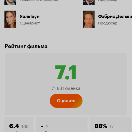
Яэль Бун
Фабрис Дельви
Сценарист
Продюсер
Рейтинг фильма
7.1
Рейтин
71 831 оценка
Кинопо
Оценить
16K
2
17
6.4
–
88%