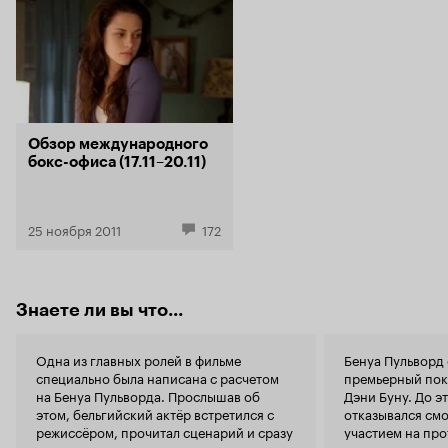
(Бенуа Пулв
пошлятины. Так что если задумались о том,
интернацио
смотреть картину или нет, то смело отбросьте
Вот только 
сомнения: 'Таможня дает добро' –
признают за
великолепная комедия, которая непременно
вытекающим
поднимет вам настроение. Такую картину
ситуация. Хочется сказать, что меня, как
нельзя пропустить!
любителя п
радует тот 
Обзор международного
снимать умн
бокс-офиса (17.11–20.11)
разумеется
и не лишенные смысла.
прост. Не з
невнимательный зрит
25 ноября 2011
172
сами себе л
государств
поддержания
наоборот, г
Знаете ли вы что...
фильме не б
метафоричес
человечески
Одна из главных ролей в фильме
Бенуа Пульворд 
увидеть, ка
специально была написана с расчетом
премьерный пока
Духовные гр
на Бенуа Пульворда. Прослышав об
Дэни Буну. До э
бороться, е
этом, бельгийский актёр встретился с
отказывался смо
режиссёром, прочитал сценарий и сразу
участием на про