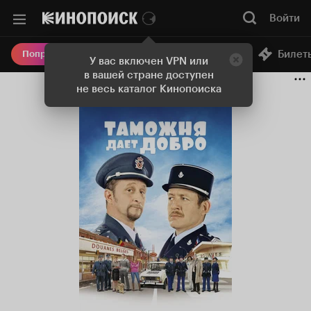
Войти
Онлайн-кинотеатр
Билет
Попробовать Плюс
У вас включен VPN или
в вашей стране доступен
не весь каталог Кинопоиска