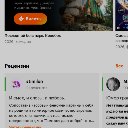
Гарик Харламов, Дмитрий
Журавлев, Мила Ершова
Билеты
Последний богатырь. Колобок
Смеша
2026, комедия
вселе
2026, 
Рецензии
Все
stimilon
M
21 рецензия
99
И смех, и слезы, и любовь.
Юмор гра
Сопоставив кассовый феномен картины у себя
Нет границы
на родине и то мизерное количество экранов,
куда б ты н
которые она получила у нас, можно
пределов дл
предположить, что 'Таможня дает добро' - это
скажу вам к
очередная комедия, понятная только
Читать рецензию