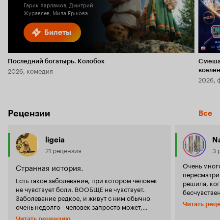
Гарик Харламов, Дмитрий
Журавлев, Мила Ершова
Билеты
Последний богатырь. Колобок
Смеша
2026, комедия
вселе
2026, 
Рецензии
Все
ligeia
N
21 рецензия
3 
Очень много
Странная история.
пересматрив
Есть такое заболевание, при котором человек
решила, ког
не чувствует боли. ВООБЩЕ не чувствует.
бесчувстве
Заболевание редкое, и живут с ним обычно
выжить, или
Читать рец
очень недолго - человек запросто может,
идеологии 
например, сгрызть себе язык и не заметить. Да
Последнее в
Читать рецензию