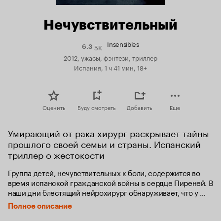
Нечувствительный
Insensibles
5K
Рейтинг
6.3
Кинопоиска
2012, ужасы, фэнтези, триллер
6.3
Испания, 1 ч 41 мин, 18+
Оценить
Буду смотреть
Добавить
Еще
Умирающий от рака хирург раскрывает тайны 
прошлого своей семьи и страны. Испанский 
триллер о жестокости
Группа детей, нечувствительных к боли, содержится во 
время испанской гражданской войны в сердце Пиреней. В 
наши дни блестящий нейрохирург обнаруживает, что у 
него опухоль и отправляется на поиски биологических 
Полное описание
родителей, чтобы получить костный мозг для пересадки. 