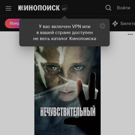
Войти
Онлайн-кинотеатр
Билет
Попробовать Плюс
У вас включен VPN или
в вашей стране доступен
не весь каталог Кинопоиска