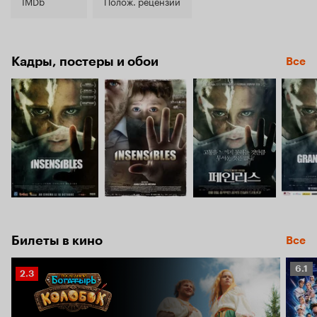
6.3
IMDb
Полож. рецензии
Кадры, постеры и обои
Все
Билеты в кино
Все
Рейт
6.1
Рейтинг
2.3
Кино
Кинопоиска
6.1
2.3