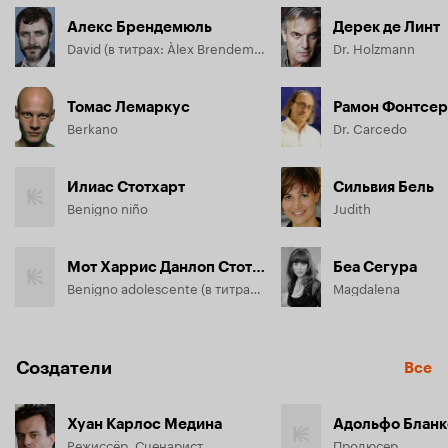
Алекс Брендемюль
Дерек де Линт
David (в титрах: Àlex Brendemühl)
Dr. Holzmann
Томас Лемаркус
Рамон Фонтсе
Berkano
Dr. Carcedo
Илиас Стотхарт
Сильвия Бель
Benigno niño
Judith
Мот Харрис Данлоп Стотхарт
Беа Сегура
Benigno adolescente (в титрах: Mot Stothart)
Magdalena
Создатели
Все
Хуан Карлос Медина
Адольфо Бланк
Режиссёр, Сценарист
Продюсер