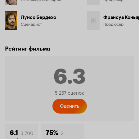
Луисо Бердехо
Франсуа Конья
Сценарист
Продюсер
Рейтинг фильма
6.3
Рейтинг
5 257 оценок
Кинопо
Оценить
3 700
2
6.1
75%