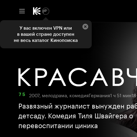
У вас включен VPN или
в вашей стране доступен
не весь каталог Кинопоиска
2007, мелодрама, комедия
Германия
1 ч 51 мин
18
7 5
Развязный журналист вынужден раб
детсаду. Комедия Тиля Швайгера о
перевоспитании циника