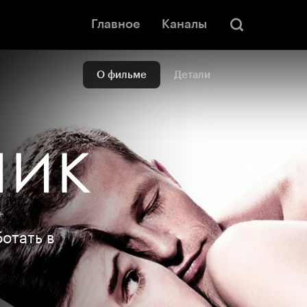
Главное
Каналы
О фильме
Детали
+
отать в