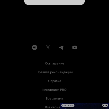
который раз он спасает всех и вся на пять
баллов. Ну, а финальная сцена в доме под
девизом «Горите!» вообще одна из лучших по
накалу, атмосфере, настроению, да и вообще
по эффектности среди череды многих
боевиков. Но главное, за что можно Лорану
Сири поставить памятник уже сейчас, так это
за ум и прозорливость, что открыл миру Бена
Фостера в амплуа чувственного психопата с
трогательными глазами. Этот образ в
дальнейшем Бен развил, углубил и раздвинул
его границы! Браво Бен! Браво Флоран!
Хороший фильм.
Соглашение
Правила рекомендаций
Справка
Кинопоиск PRO
Все фильмы
Все сериалы
РЕКЛАМА