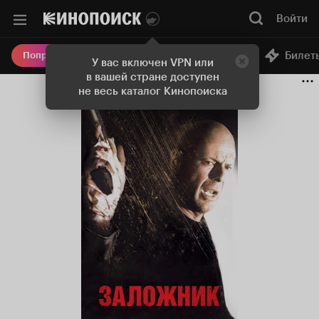
Войти
Онлайн-кинотеатр
Билет
Попробовать Плюс
У вас включен VPN или
в вашей стране доступен
не весь каталог Кинопоиска