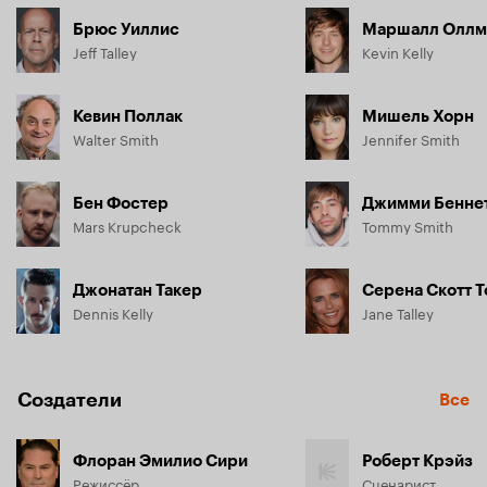
Брюс Уиллис
Маршалл Оллм
Jeff Talley
Kevin Kelly
Кевин Поллак
Мишель Хорн
Walter Smith
Jennifer Smith
Бен Фостер
Джимми Бенне
Mars Krupcheck
Tommy Smith
Джонатан Такер
Серена Скотт 
Dennis Kelly
Jane Talley
Создатели
Все
Флоран Эмилио Сири
Роберт Крэйз
Режиссёр
Сценарист