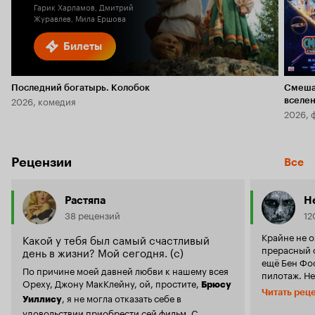
Гарик Харламов, Дмитрий
Журавлев, Мила Ершова
Билеты
Последний богатырь. Колобок
Смеша
2026, комедия
вселе
2026, 
Рецензии
Все
Растяпа
He
38 рецензий
12
Крайне не о
Какой у тебя был самый счастливый
прерасный ф
день в жизни? Мой сегодня. (с)
ещё Бен Фо
По причине моей давней любви к нашему всея
пилотаж. Не
Ореху, Джону МакКлейну, ой, простите,
Брюсу
творит в эт
Читать рец
, я не могла отказать себе в
ему отдельное браво
Уиллису
удовольствии приобрести сей фильм. С
начинающий