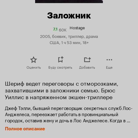
Заложник
Hostage
60K
Рейтинг
7.1
Кинопоиска
2005, боевик, триллер, драма
7.1
США, 1 ч 53 мин, 18+
Оценить
Буду смотреть
Добавить
Еще
Шериф ведет переговоры с отморозками, 
захватившими в заложники семью. Брюс 
Уиллис в напряженном экшен-триллере
Джеф Тэлли, бывший переговорщик секретных служб Лос-
Анджелеса, переезжает работать в провинциальный 
городок, оставив жену и дочь в Лос Анджелесе. Когда в 
его округе происходит ограбление, три преступника 
Полное описание
берут в заложники ничего не подозревающую семью.
