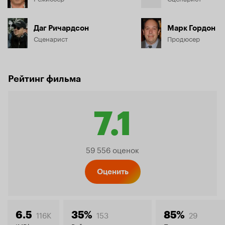
Даг Ричардсон
Марк Гордон
Сценарист
Продюсер
Рейтинг фильма
7.1
Рейтин
59 556 оценок
Кинопо
Оценить
116K
153
29
6.5
35%
85%