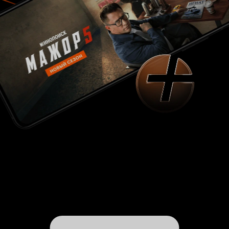
печальными глазами. Сценарий, написанный
по мотивам романа Роберта Крайса
«Заложник», конечно много чего перекроил из
первоисточника, в частности того же Марса
Крапчека, за что хочется сказать создателям
огромное спасибо и в пояс поклониться за их
доверие Фостеру, который судя по их же
высказываниям, открыл совершенно иного
Карпчека, чем просто всех покорил. Возьми
они на роль точную копию литературного
Марса и нас ждало бы уже совершенно другое
зрелище (хотя мой совет книгу прочесть стоит,
крайне любопытно). Может это и плохо, может
книжный Марс потряс бы зрителей до глубины
души…а может и нет. Возможно, был бы
очередной безумный маньяк с огромными
тараканами в голове, а так мы получили
сложнейший и привлекательнейший образ. Ну
и естественно не упомянуть, что Бен чертяка
красив тут до невозможности, просто нельзя!
Так как мне в свое время очень понравилось
«Осиное гнездо» и вообще нравятся
европейские (французские) боевики, то и стиль
в котором снят «Заложник» пришелся по душе.
Уиллис не разочаровал в который раз, в