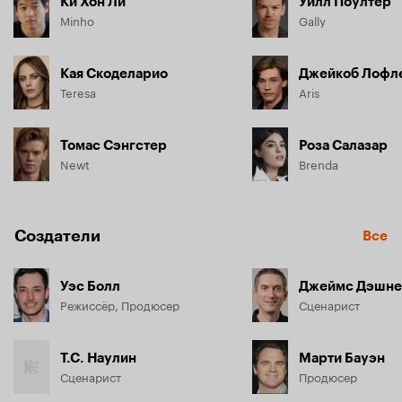
Ки Хон Ли
Уилл Поултер
Minho
Gally
Кая Скоделарио
Джейкоб Лофл
Teresa
Aris
Томас Сэнгстер
Роза Салазар
Newt
Brenda
Создатели
Все
Уэс Болл
Джеймс Дэшн
Режиссёр, Продюсер
Сценарист
Т.С. Наулин
Марти Бауэн
Сценарист
Продюсер