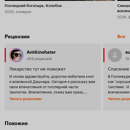
Последний богатырь. Колобок
Смеша
2026, комедия
вселе
2026, 
Рецензии
Все
Antikinohater
eu
459 рецензий
19
Лекарство тут не поможет
Спасение 
И снова здравствуйте, дорогие любители книг
В Голливуде
и вселенной Дэшнера. Сегодня я расскажу вам
как 'хороши
свои впечатления от последней части
'системе'. 
трилогии. Впечатления, скажу вам сразу,
всяческими
далеки от положительных. В данном случае
'злой' сист
Читать рецензию
Читать рец
авторов ничего не может оправдать: на
И создатели
создание третьего фильма было отведено
диверсанто
больше и времени, и возможностей.
человечеств
Предположу, что и бюджет составил сумму
десяткой малолеток. 
финансовых вложений двух первых лент.
популярно с
Похожие
Традиции остались неизменны: в очередной
десятков че