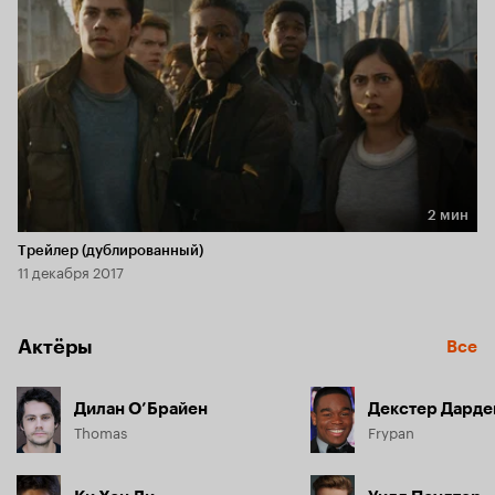
2 мин
Длительность 2 мин
Трейлер (дублированный)
11 декабря 2017
Актёры
Все
Дилан О’Брайен
Декстер Дарде
Thomas
Frypan