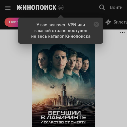
Войти
Онлайн-кинотеатр
Билет
Попробовать Плюс
У вас включен VPN или
в вашей стране доступен
не весь каталог Кинопоиска