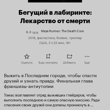
Бегущий в лабиринте:
Лекарство от смерти
Maze Runner: The Death Cure
181K
Рейтинг
6.3
Кинопоиска
2018, фантастика, боевик, триллер
6.3
США, 2 ч 23 мин, 18+
Оценить
Буду смотреть
Добавить
Еще
Выжить в Последнем городе, чтобы спасти 
друзей и узнать правду. Финальная глава 
франшизы-антиутопии
Томас возглавляет отряд выживших глейдеров, чтобы 
выполнить последнюю и самую опасную миссию. Ради 
спасения своих друзей они должны проникнуть в 
легендарный Последний город, смертоносный лабиринт, 