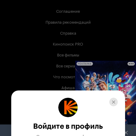
Соглашение
Правила рекомендаций
Справка
Кинопоиск PRO
Все фильмы
Все сериалы
РЕКЛАМА
Что посмотреть
Афиша
Музыка
Телепрограмма
Книги
Войдите в профиль
Служба поддержки