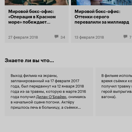
здание 'ПОРОКа' (которое почему-то
находится в центре города, а не на удаленной
точке). Ну а все оставшееся время потратить на
Мировой бокс-офис:
Мировой бокс-офис:
перестрелки, взрывы и драки внутри
«Операция в Красном
Оттенки серого
небоскреба или на прилегающей территории.
море» побеждает
перевалили за миллиард
С какой целью нужно показывать обреченность
блокбастер Marvel
города, толпы сошедших с ума людей и
27 февраля 2018
34
13 февраля 2018
7
царящий в округе беспредел? Можно же
несколько раз показать парочку шизов и на
этом успокоиться. Даже придумали
альтернативную притянутую за уши любовную
линию для придания происходящему пущей
Знаете ли вы что...
драматичности. Кстати, с этим все равно
вышло 'фиаско'. Эпизоды с книжными
воплощениями Ньюта и Терезы смотрелись в
Выход фильма на экраны,
В фильме исполь
разы драматичней и интересней, чем в
запланированный на 17 февраля 2017
время съёмки к
экранизации. А секрет прост:
года, был передвинут на 12 января 2018
получил травму 
взаимоотношениям персонажей уделили
года из-за травмы, которую в марте 2016
герой выпрыгив
гораздо больше внимания, чем тут. В картине
года получил
Дилан О'Брайен
, снимаясь
вагона).
убили даже логику и мотивацию протагониста.
в начальной сцене погони. Актёру
Если в книге симпатия к одним и ненависть к
пришлось лечь в больницу, а съёмки
другим людям была кристально понятна, то в
фильма застопорились.
фильме Томас является сомнительным
лидером. Он часто колеблется, легко прощает
предателей и старается всем угодить. Всем,