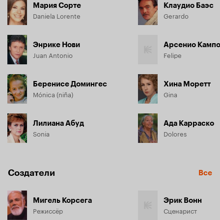
Мария Сорте
Клаудио Баэс
Daniela Lorente
Gerardo
Энрике Нови
Арсенио Камп
Juan Antonio
Felipe
Беренисе Домингес
Хина Моретт
Mónica (niña)
Gina
Лилиана Абуд
Ада Карраско
Sonia
Dolores
Создатели
Все
Мигель Корсега
Эрик Вонн
Режиссёр
Сценарист