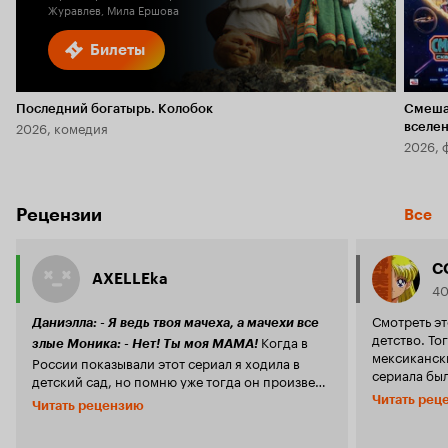
Журавлев, Мила Ершова
Билеты
Последний богатырь. Колобок
Смеша
2026, комедия
вселе
2026, 
Рецензии
Все
C
AXELLEka
40
Смотреть эт
Даниэлла: - Я ведь твоя мачеха, а мачехи все
детство. Тогда на экранах было несколько
Когда в
злые Моника: - Нет! Ты моя МАМА!
мексикански
России показывали этот сериал я ходила в
сериала бы
детский сад, но помню уже тогда он произвел
- потому чт
на меня огромное впечатление, хотя я в то
Читать рец
Читать рецензию
практическ
время и не особо понимала смысл, но меня
обман, пред
очень впечатляла заставка, бьющиеся в дребезг
должно счаст