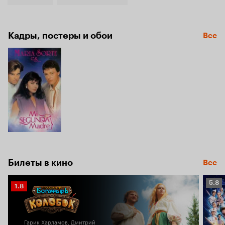
Кадры, постеры и обои
Все
Билеты в кино
Все
Рейт
5.8
Рейтинг
1.8
Кино
Кинопоиска
5.8
1.8
Гарик Харламов, Дмитрий