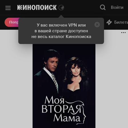
Войти
Онлайн-кинотеатр
Билет
Попробовать Плюс
У вас включен VPN или
в вашей стране доступен
не весь каталог Кинопоиска