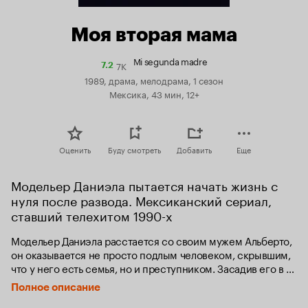
Моя вторая мама
Mi segunda madre
7K
Рейтинг
7.2
Кинопоиска
1989, драма, мелодрама, 1 сезон
7.2
Мексика, 43 мин, 12+
Оценить
Буду смотреть
Добавить
Еще
Модельер Даниэла пытается начать жизнь с 
нуля после развода. Мексиканский сериал, 
ставший телехитом 1990-х
Модельер Даниэла расстается со своим мужем Альберто, 
он оказывается не просто подлым человеком, скрывшим, 
что у него есть семья, но и преступником. Засадив его в 
тюрьму, отдохнуть измотанная женщина отправляется с 
Полное описание
подругой в круиз, где встречает бизнесмена Хуана 