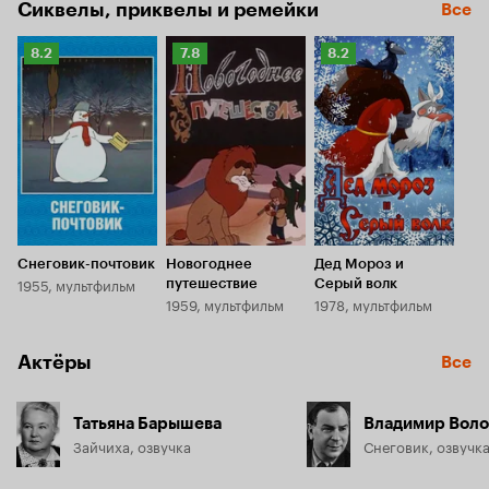
Сиквелы, приквелы и ремейки
Все
Рейтинг
Рейтинг
Рейтинг
8.2
7.8
8.2
Кинопоиска
Кинопоиска
Кинопоиска
8.2
7.8
8.2
Снеговик-почтовик
Новогоднее
Дед Мороз и
1955, мультфильм
путешествие
Серый волк
1959, мультфильм
1978, мультфильм
Актёры
Все
Татьяна Барышева
Владимир Вол
Зайчиха, озвучка
Снеговик, озвучк