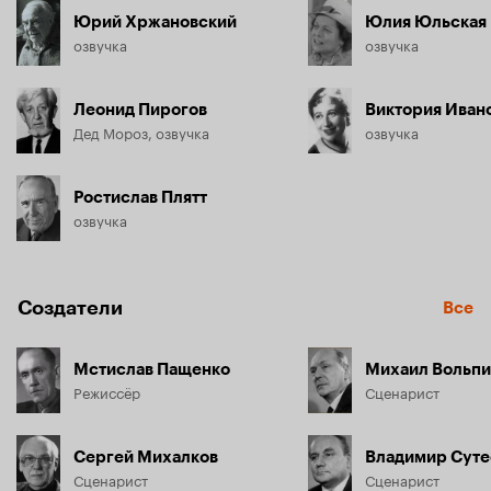
Юрий Хржановский
Юлия Юльская
озвучка
озвучка
Леонид Пирогов
Виктория Иван
Дед Мороз, озвучка
озвучка
Ростислав Плятт
озвучка
Создатели
Все
Мстислав Пащенко
Михаил Вольп
Режиссёр
Сценарист
Сергей Михалков
Владимир Суте
Сценарист
Сценарист