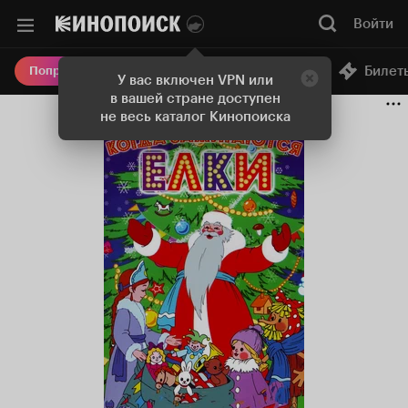
Войти
Онлайн-кинотеатр
Билет
Попробовать Плюс
У вас включен VPN или
в вашей стране доступен
не весь каталог Кинопоиска