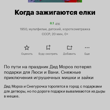
Когда зажигаются елки
41K
Рейтинг
8.1
Кинопоиска
1950, мультфильм, детский, короткометражка
8.1
СССР, 20 мин, 0+
Оценить
Буду смотреть
Добавить
Еще
По пути на праздник Дед Мороз потерял 
подарки для Люси и Вани. Снежные 
приключения игрушечных мишки и зайки
Дед Мороз и Снегурочка торопятся в город с подарками 
для детворы, но по дороге подарки вываливаются из дыры 
в мешке.