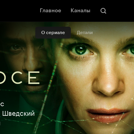
Главное
Каналы
О сериале
Детали
ос
. Шведский
л