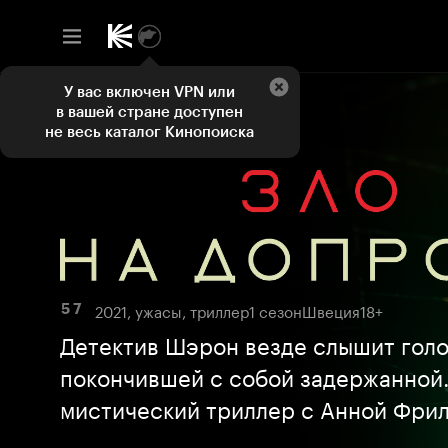
У вас включен VPN или
в вашей стране доступен
не весь каталог Кинопоиска
2021, ужасы, триллер
1 сезон
Швеция
18+
5 7
Детектив Шэрон везде слышит гол
покончившей с собой задержанной
мистический триллер с Анной Фри