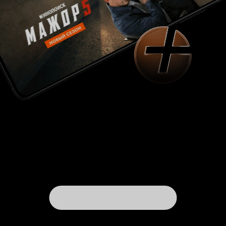
хотели сказать создатели подобной идеей ?
Что случилось с матерью и куда она вообще
пропала ? Вопрос остается открытым.
Собственно как и обилие вопросов вызывают
любовные отношения между главной героиней
и собственно 'последним героем'. Буквально
сейчас в адрес последнего звучат осуждения
касательно его методов и эти осуждения не
пропадают по финальные титры, но стоит ей
увидеть этого мужчину и неожиданно
возникает страстная любовь с признанием в
вечной любви и тягой переспать при первом
удобном случае. Удаётся ли поверить в
искренность этой любви ? Абсолютно, нет.
Скорее удаётся вдоволь посмеяться.
Полнейший катарсис отражается и на
актерской игре всей творческой команды.
Иван Шахназаров, Анвар Халилулаев и Илья
играют вполне себе хорошо, но
Маланин
чрезмерная вторичность их персонажей в
рамках сюжета и их чрезмерная
карикатурность не позволяет получить
положительный опыт от их игры. Собственно
как и начинающая и многообещающая звезда