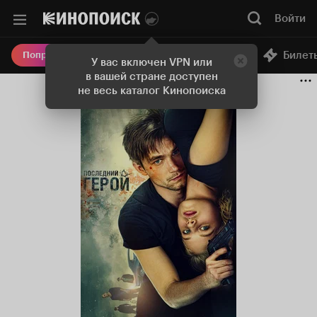
Войти
Онлайн-кинотеатр
Билет
Попробовать Плюс
У вас включен VPN или
в вашей стране доступен
не весь каталог Кинопоиска