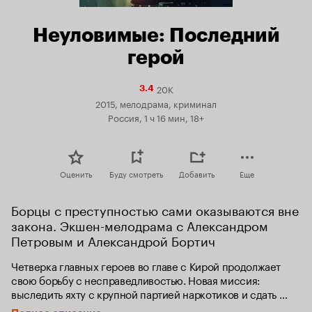
Неуловимые: Последний
герой
20K
Рейтинг
3.4
Кинопоиска
2015, мелодрама, криминал
3.4
Россия, 1 ч 16 мин, 18+
Оценить
Буду смотреть
Добавить
Еще
Борцы с преступностью сами оказываются вне 
закона. Экшен-мелодрама с Александром 
Петровым и Александрой Бортич
Четверка главных героев во главе с Кирой продолжает 
свою борьбу с несправедливостью. Новая миссия: 
выследить яхту с крупной партией наркотиков и сдать 
всех ментам! И почти получилось. Вот только 