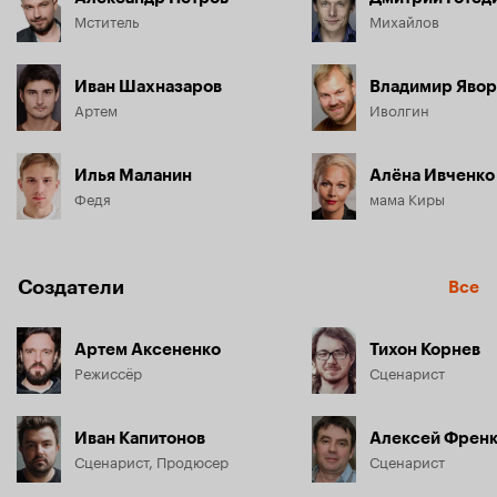
Мститель
Михайлов
Иван Шахназаров
Владимир Явор
Артем
Иволгин
Илья Маланин
Алёна Ивченко
Федя
мама Киры
Создатели
Все
Артем Аксененко
Тихон Корнев
Режиссёр
Сценарист
Иван Капитонов
Алексей Френ
Сценарист, Продюсер
Сценарист