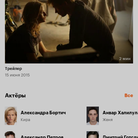
2 мин
Длительность 2 мин
Трейлер
15 июня 2015
Актёры
Все
Александра Бортич
Анвар Халилул
Кира
Женя
Александр Петров
Дмитрий Готсд