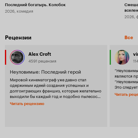
Последний богатырь. Колобок
Смеша
2026, комедия
вселе
2026, 
Рецензии
Все
Alex Croft
v
4591 рецензия
11
“Неуловимы
Неуловимые: Последний герой
являются п
Мировой кинематограф уже давно стал
“Неуловимые
одержимым идеей создания успешных и
Это следует
долгоиграющих франшиз, которые желательно
четверки ос
Читать рец
выходили бы каждый год и подобно пылесосу
продолжают 
собирали все имеющиеся деньги в карманах
на самом де
Читать рецензию
зрителей. Тем самым, в погоне за
кино. Поменялся какой-то внутренний посыл,
осуществлением подобной цели и запуская в
мотивации г
производство фильмы абсолютно разных
излишней ид
жанров. Стороной подобная 'пандемия' не
очень круто! В этой истории появляется н
обошла и российский кинематограф, который
персонаж, е
уже успел обеспечить достаточно цельное
Александр П