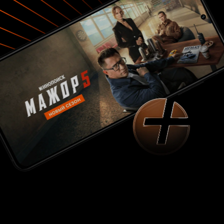
горько, что я его посмотрел и горько, что
сборы у него более 20 млн. долларов при
бюджете в полтора, а это означает две вещи: 1)
людям это понравилось, так как они с
радостью несли деньги в кассы 2) создатели
могут снять еще с десяток таких фильмов.
Показать историю молодости и такого важного
решения как создать семью можно по-разному.
Можно показать, как любовь толкает людей на
сей поступок, как люди борются за счастье
друг друга, как хотят быть больше, чем есть по
одиночке, как жертвуют собой ради друг
друга, как совершают добрые поступки, как
важна родительская поддержка, а можно
показать «Горько».. Слоган кажется был
«Главное не нажраться», да, я, черт возьми,
соглашусь с этим лозунгом, после увиденного
главное не нажраться, ну или не утопиться.