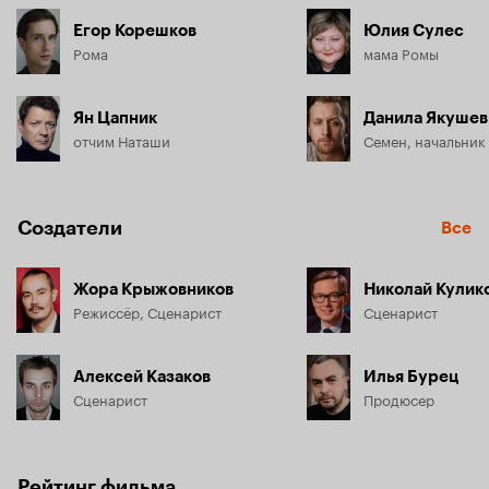
Егор Корешков
Юлия Сулес
Рома
мама Ромы
Ян Цапник
Данила Якушев
отчим Наташи
Семен, начальник
Создатели
Все
Жора Крыжовников
Николай Кулик
Режиссёр, Сценарист
Сценарист
Алексей Казаков
Илья Бурец
Сценарист
Продюсер
Рейтинг фильма