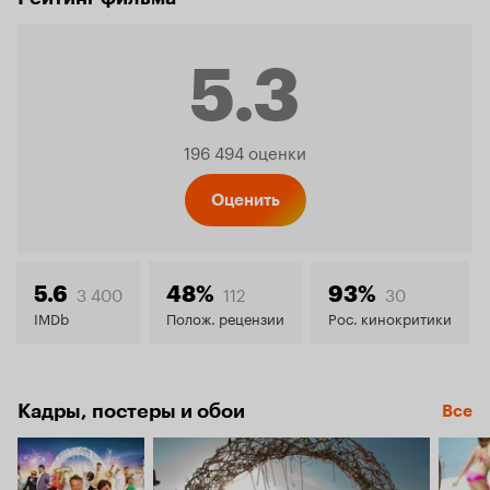
5.3
Рейтинг
196 494 оценки
Кинопо
Оценить
5.3
3 400
112
30
5.6
48%
93%
IMDb
Полож. рецензии
Рос. кинокритики
Кадры, постеры и обои
Все