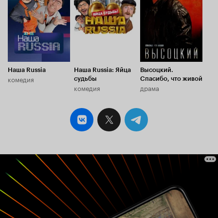
на экране, но никак не умиляться и улыбаться.
(Например шутка про то, как все кому не лень
фотографируются со светлаковым, потому что
он пьяный и он светлаков и можно с ним
сфоткаться. Или когда он жрет на свадьбе пока
все танцуют и бухают, ну потому что у
светлакова есть рот и ну вы поняли) Наверное
самое грустное, что это действительно
Наша Russia
Наша Russia: Яйца
Высоцкий.
считается нормой, что к этому стремятся и это
комедия
судьбы
Спасибо, что живой
показывают в кино. Что это присутствует хотя
комедия
драма
бы отдаленно в нашей жизни. Никаких добрых
эмоций возникнуть тут просто не может, только
стыд. Это позор, это дно. Серьезно, я считаю,
что если показывать этот фильм молодым
парням и девушкам, при условии, что их
интеллект позволяет хотя бы как-то думать, то
они напрочь откажутся от идеи жениться или
устраивать свадьбу. Потому что единственное,
что возникает при просмотре, так это чувство
скорби, и оно остается с вами навсегда(по
крайней мере со мной оно останется на всю
жизнь, если я конечно же не покончу с ней,
вспоминая увиденное). Это действительно
горько. Горько, что этот фильм увидел свет,