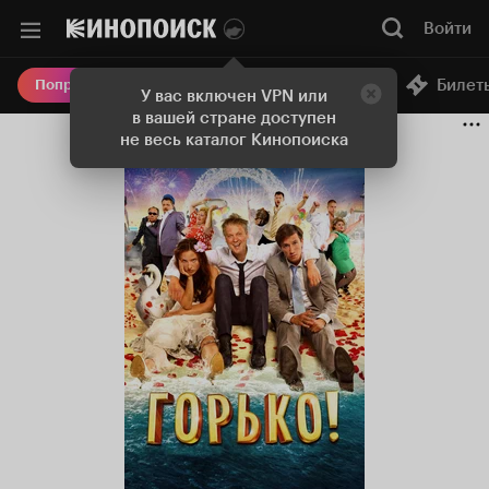
Войти
Онлайн-кинотеатр
Билет
Попробовать Плюс
У вас включен VPN или
в вашей стране доступен
не весь каталог Кинопоиска