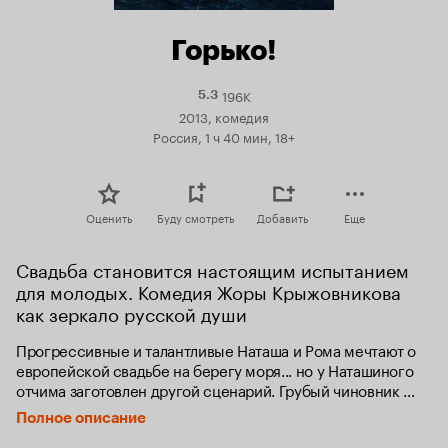
Горько!
196K
Рейтинг
5.3
Кинопоиска
2013, комедия
5.3
Россия, 1 ч 40 мин, 18+
Оценить
Буду смотреть
Добавить
Еще
Свадьба становится настоящим испытанием 
для молодых. Комедия Жоры Крыжовникова 
как зеркало русской души
Прогрессивные и талантливые Наташа и Рома мечтают о 
европейской свадьбе на берегу моря... но у Наташиного 
отчима заготовлен другой сценарий. Грубый чиновник 
городской администрации рассматривает торжество как 
Полное описание
трамплин для собственной карьеры и стремится устроить 