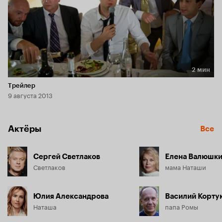
2 мин
Длительность 2 мин
Трейлер
9 августа 2013
Актёры
Все
Сергей Светлаков
Елена Валюшк
Светлаков
мама Наташи
Юлия Александрова
Василий Корту
Наташа
папа Ромы