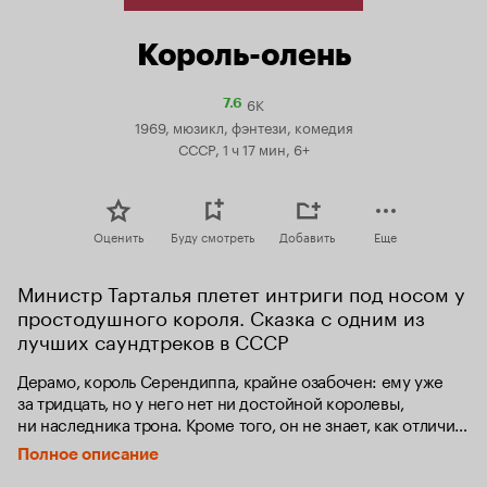
Король-олень
6K
Рейтинг
7.6
Кинопоиска
1969, мюзикл, фэнтези, комедия
7.6
СССР, 1 ч 17 мин, 6+
Оценить
Буду смотреть
Добавить
Еще
Министр Тарталья плетет интриги под носом у 
простодушного короля. Сказка с одним из 
лучших саундтреков в СССР
Дерамо, король Серендиппа, крайне озабочен: ему уже 
за тридцать, но у него нет ни достойной королевы, 
ни наследника трона. Кроме того, он не знает, как отличить 
искреннюю любовь от придворной лести. Волшебник 
Полное описание
берется поставить опыт, который поможет осуществить 