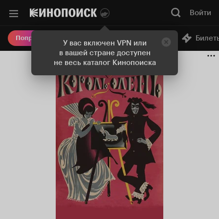
Войти
Онлайн-кинотеатр
Билет
Попробовать Плюс
У вас включен VPN или
в вашей стране доступен
не весь каталог Кинопоиска