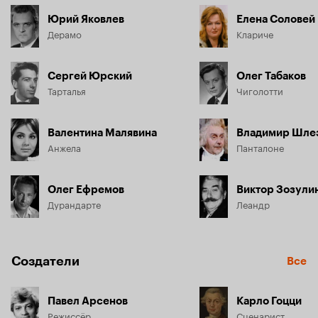
Юрий Яковлев
Елена Соловей
Дерамо
Клариче
Сергей Юрский
Олег Табаков
Тарталья
Чиголотти
Валентина Малявина
Владимир Шле
Анжела
Панталоне
Олег Ефремов
Виктор Зозули
Дурандарте
Леандр
Создатели
Все
Павел Арсенов
Карло Гоцци
Режиссёр
Сценарист