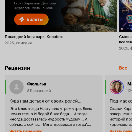
Гарик Харламов, Дмитрий
Журавлев, Мила Ершова
Билеты
Последний богатырь. Колобок
Смеша
2026, комедия
вселе
2026, 
Рецензии
Все
Фюльгья
М
811 рецензий
12
Куда нам деться от своих ролей...
Под маско
'Это было когда Наступало утром утро, Было
Сказки Карл
ночью темно И бедой была беда... И тогда
совершенно
иногда Доставалась мудрость мудрым!.. А
историй пр
сейчас, а сейчас - Мы отправимся в тогда'.
королевств
Фильм настолько тонок по замыслу и
мастей, от
Читать рецензию
Читать рец