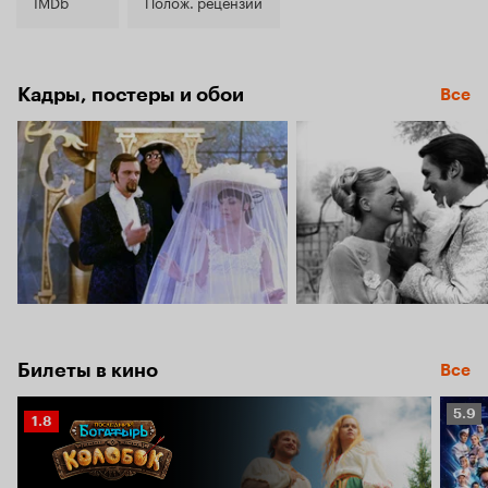
7.6
IMDb
Полож. рецензии
Кадры, постеры и обои
Все
Билеты в кино
Все
Рейт
5.9
Рейтинг
1.8
Кино
Кинопоиска
5.9
1.8