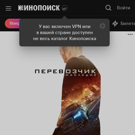
Войти
Онлайн-кинотеатр
Билет
Попробовать Плюс
У вас включен VPN или
в вашей стране доступен
не весь каталог Кинопоиска