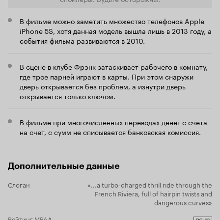
щетиной – хрупкий Эд Скрэйн с подростковым
хвастаются
пушком на щеках. Зря он от «Игры Престолов»
заводскими
В фильме можно заметить множество телефонов Apple
отказался.
превращаясь
iPhone 5S, хотя данная модель вышла лишь в 2013 году, а
агрегаты, 
события фильма развиваются в 2010.
выходить су
машинки, н
сломанных 
В сцене в клубе Фрэнк затаскивает рабочего в комнату,
застрахован
где трое парней играют в карты. При этом снаружи
бобиках, к
дверь открывается без проблем, а изнутри дверь
невообрази
открывается только ключом.
любая гимна
воздухе. Можно понять, что машинки с
четырьмя к
В фильме при многочисленных переводах денег с счета
так ненавяз
на счет, с сумм не списывается банковская комиссия.
что даже не
а, собствен
Фрэнк и ег
нелепый, с
Дополнительные данные
который пр
нехаризмат
Слоган
«...a turbo-charged thrill ride through the
диалогами 
French Riviera, full of hairpin twists and
перестрелка
dangerous curves»
невольно тя
Рейтинг MPAA