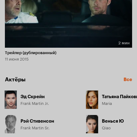
2 мин
Длительность 2 мин
Трейлер (дублированный)
11 июня 2015
Актёры
Все
Эд Скрейн
Татьяна Пайков
Frank Martin Jr.
Maria
Рэй Стивенсон
Венься Ю
Frank Martin Sr.
Qiao