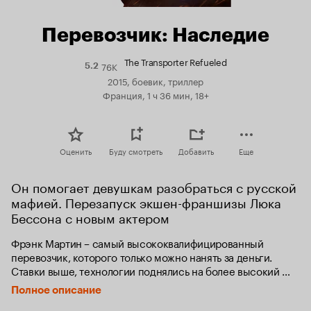
Перевозчик: Наследие
The Transporter Refueled
76K
Рейтинг
5.2
Кинопоиска
2015, боевик, триллер
5.2
Франция, 1 ч 36 мин, 18+
Оценить
Буду смотреть
Добавить
Еще
Он помогает девушкам разобраться с русской 
мафией. Перезапуск экшен-франшизы Люка 
Бессона с новым актером
Фрэнк Мартин – самый высококвалифицированный 
перевозчик, которого только можно нанять за деньги. 
Ставки выше, технологии поднялись на более высокий 
уровень, но правила те же: никогда не изменять условия 
Полное описание
сделки, никаких имен и никогда не открывать груз.
