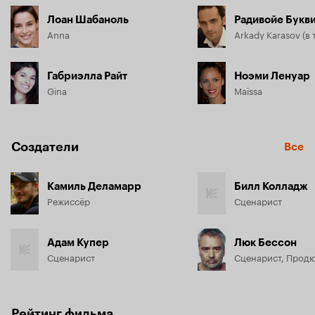
Лоан Шабаноль
Радивойе Букв
Anna
Габриэлла Райт
Ноэми Ленуар
Gina
Maïssa
Создатели
Все
Камиль Деламарр
Билл Колладж
Режиссёр
Сценарист
Адам Купер
Люк Бессон
Сценарист
Сценарист, Прод
Рейтинг фильма