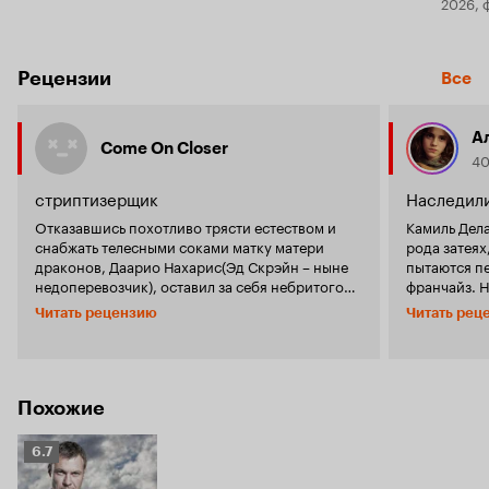
2026, 
Рецензии
Все
А
Come On Closer
40
стриптизерщик
Наследил
Отказавшись похотливо трясти естеством и
Камиль Дел
снабжать телесными соками матку матери
рода затеях,
драконов, Даарио Нахарис(Эд Скрэйн – ныне
пытаются п
недоперевозчик), оставил за себя небритого
франчайз. 
алкаша и отправился прочь из Вестероса на
появление 
Читать рецензию
Читать рец
поиски славы, возомнив себя звездой не
финансовая
только танцевального шеста, но и всея мать его
баснословн
Голливуда. Давно забытый и уже
паровоза, и
переживавший реинкарнацию в форме
предвзятост
ущербного сериала, «Перевозчик», который
реинкарнаци
Похожие
стоило закончить первой частью, вновь
'Кирпичные 
возвращается на экраны. Как нетрудно
показав ми
Рейтинг
6.7
догадаться, именно Эд Скрэйн и грешен
абсолютную
Кинопоиска
исполнением заглавной роли. На этот раз
снимающих л