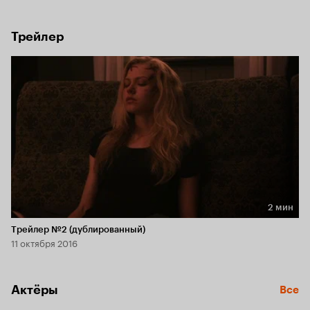
говорит ни слова… Сара хочет помочь девушке, но для 
этого ей придется спуститься в темные глубины 
подсознания и укротить своих собственных демонов.
Трейлер
2 мин
Длительность 2 мин
Трейлер №2 (дублированный)
11 октября 2016
Актёры
Все