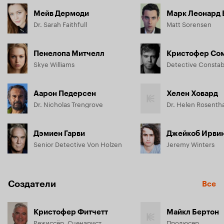
Мейв Дермоди
Марк Леонард 
Dr. Sarah Faithfull
Matt Sorensen
Пенелопа Митчелл
Кристофер Со
Skye Williams
Detective Constab
Аарон Педерсен
Хелен Ховард
Dr. Nicholas Trengrove
Dr. Helen Rosentha
Дэмиен Гарви
Джейкоб Ирви
Senior Detective Von Holzen
Jeremy Winters
Создатели
Все
Кристофер Фитчетт
Майкл Бертон
Режиссёр, Сценарист
Продюсер