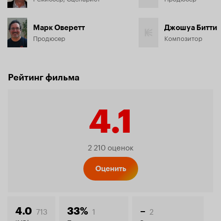
Марк Оверетт
Джошуа Битти
Продюсер
Композитор
Рейтинг фильма
4.1
Рейтинг
2 210 оценок
Кинопо
Оценить
713
1
2
4.0
33%
–