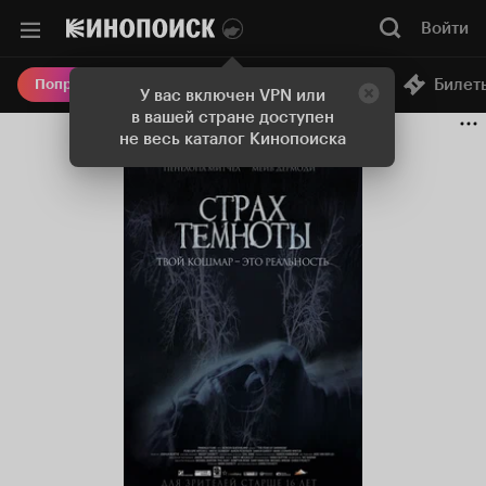
Войти
Онлайн-кинотеатр
Билет
Попробовать Плюс
У вас включен VPN или
в вашей стране доступен
не весь каталог Кинопоиска