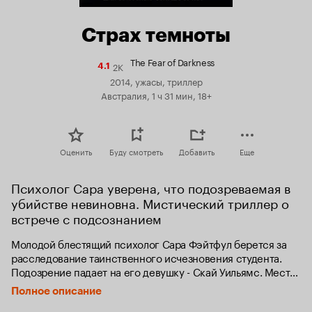
Страх темноты
The Fear of Darkness
2K
Рейтинг
4.1
Кинопоиска
2014, ужасы, триллер
4.1
Австралия, 1 ч 31 мин, 18+
Оценить
Буду смотреть
Добавить
Еще
Психолог Сара уверена, что подозреваемая в 
убийстве невиновна. Мистический триллер о 
встрече с подсознанием
Молодой блестящий психолог Сара Фэйтфул берется за 
расследование таинственного исчезновения студента. 
Подозрение падает на его девушку - Скай Уильямс. Место 
происшествия буквально залито кровью, тело молодого 
Полное описание
человека бесследно исчезло, а Скай не говорит, не 