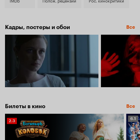
4.1
IMDb
Полож. рецензии
Рос. кинокритики
Кадры, постеры и обои
Все
Билеты в кино
Все
Рейт
6.1
Рейтинг
2.3
Кино
Кинопоиска
6.1
2.3