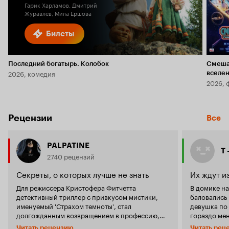
Гарик Харламов, Дмитрий
Журавлев, Мила Ершова
Билеты
Последний богатырь. Колобок
Смеша
2026, комедия
вселе
2026, 
Рецензии
Все
PALPATINE
T 
2740 рецензий
Секреты, о которых лучше не знать
Их ждут и
Для режиссера Кристофера Фитчетта
В домике на
детективный триллер с привкусом мистики,
баловались
именуемый 'Страхом темноты', стал
девушка по 
долгожданным возвращением в профессию,
гораздо мен
которую он по необъяснимым причинам
больше не 
Читать рецензию
Читать рец