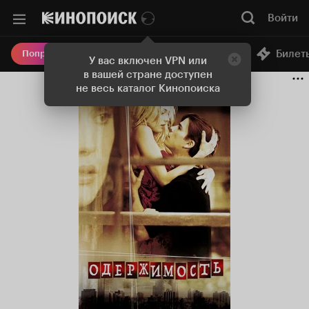
Войти
Онлайн-кинотеатр
Билет
Попробовать Плюс
У вас включен VPN или
в вашей стране доступен
не весь каталог Кинопоиска