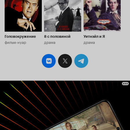
Головокружение
8 с половиной
Уитнэйл и Я
фильм-нуар
драма
драма