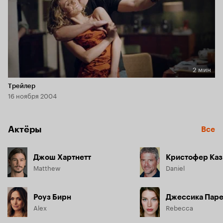
2 мин
Длительность 2 мин
Трейлер
16 ноября 2004
Актёры
Все
Джош Хартнетт
Кристофер Каз
Matthew
Daniel
Роуз Бирн
Джессика Пар
Alex
Rebecca