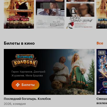
Билеты в кино
Все
Рейт
6.1
Кино
6.1
Гарик Харламов, Дмитрий
Журавлев, Мила Ершова
Билеты
Последний богатырь. Колобок
Смеша
2026, комедия
вселе