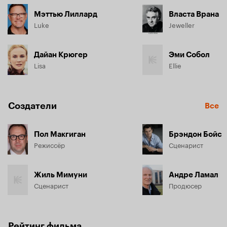
Мэттью Лиллард
Власта Врана
Luke
Jeweller
Дайан Крюгер
Эми Собол
Lisa
Ellie
Создатели
Все
Пол Макгиган
Брэндон Бойс
Режиссёр
Сценарист
Жиль Мимуни
Андре Ламал
Сценарист
Продюсер
Рейтинг фильма