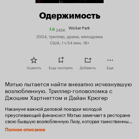
Одержимость
Wicker Park
245K
Рейтинг
7.8
Кинопоиска
2004, триллер, драма, мелодрама
7.8
США, 1 ч 54 мин, 18+
Оценить
Буду смотреть
Добавить
Еще
Мэтью пытается найти внезапно исчезнувшую 
возлюбленную. Триллер-головоломка с 
Джошем Хартнеттом и Дайан Крюгер
Накануне важной деловой поездки молодой 
преуспевающий финансист Мэтью замечает в ресторане 
свою бывшую возлюбленную Лизу, которая таинственным 
образом исчезла два года назад и страстью к которой он 
Полное описание
все еще одержим. Забыв обо всем, Мэтью ступает на путь 