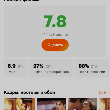
7.8
Рейтинг
244 578 оценок
Кинопо
Оценить
7.8
61K
134
216
6.9
27%
88%
IMDb
Рейтинг кинокритиков
Полож. рецензии
Кадры, постеры и обои
Все