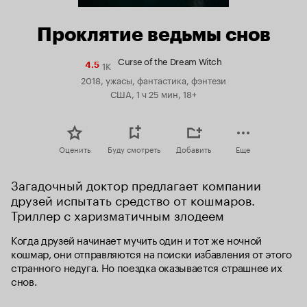
Проклятие ведьмы снов
Curse of the Dream Witch
1K
Рейтинг
4.5
Кинопоиска
2018, ужасы, фантастика, фэнтези
4.5
США, 1 ч 25 мин, 18+
Оценить
Буду смотреть
Добавить
Еще
Загадочный доктор предлагает компании 
друзей испытать средство от кошмаров. 
Триллер с харизматичным злодеем
Когда друзей начинает мучить один и тот же ночной 
кошмар, они отправляются на поиски избавления от этого 
странного недуга. Но поездка оказывается страшнее их 
снов.