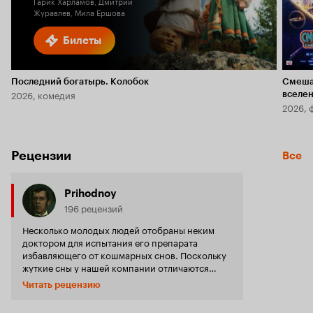
Гарик Харламов, Дмитрий
Журавлев, Мила Ершова
Билеты
Последний богатырь. Колобок
Смеша
2026, комедия
вселе
2026, 
Рецензии
Все
Prihodnoy
196 рецензий
Несколько молодых людей отобраны неким
доктором для испытания его препарата
избавляющего от кошмарных снов. Поскольку
жуткие сны у нашей компании отличаются
масштабностью и постоянством, то попытка не
Читать рецензию
пытка, а кроме того, за участие в эксперименте
полагается ещё и денежное вознаграждение.