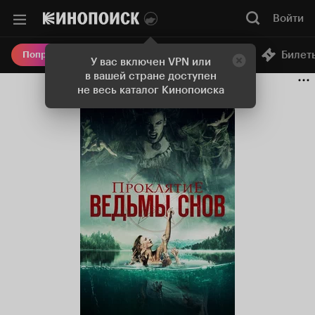
Войти
Онлайн-кинотеатр
Билет
Попробовать Плюс
У вас включен VPN или
в вашей стране доступен
не весь каталог Кинопоиска