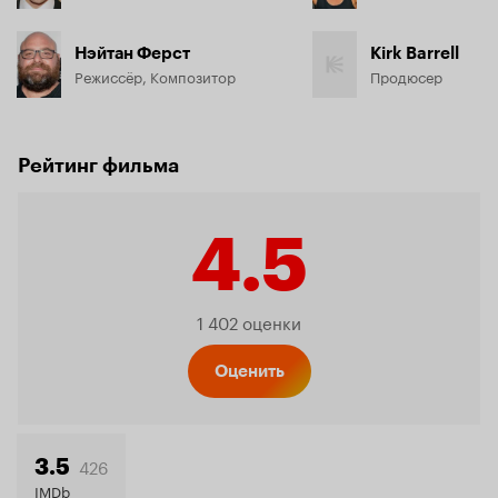
Нэйтан Ферст
Kirk Barrell
Режиссёр, Композитор
Продюсер
Рейтинг фильма
4.5
Рейтинг
1 402 оценки
Кинопо
Оценить
4.5
426
3.5
IMDb