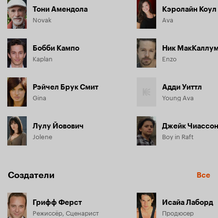
Тони Амендола
Кэролайн Коул
Novak
Ava
Бобби Кампо
Ник МакКаллу
Kaplan
Enzo
Рэйчел Брук Смит
Адди Уиттл
Gina
Young Ava
Лулу Йовович
Джейк Чиассо
Jolene
Boy in Raft
Создатели
Все
Грифф Ферст
Исайа Лаборд
Режиссёр, Сценарист
Продюсер