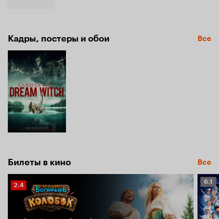
Кадры, постеры и обои
Все
Билеты в кино
Все
Рейт
6.1
Рейтинг
2.4
Кино
Кинопоиска
6.1
2.4