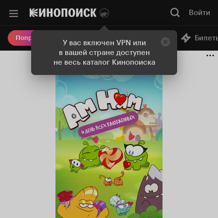
Войти
Онлайн-кинотеатр
Билет
Попробовать Плюс
У вас включен VPN или
в вашей стране доступен
не весь каталог Кинопоиска