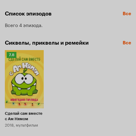
Список эпизодов
Все
Всего 4 эпизода
Сиквелы, приквелы и ремейки
Все
Рейтинг
7.8
Кинопоиска
7.8
Сделай сам вместе
с Ам Нямом
2018, мультфильм