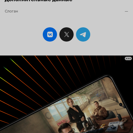
Слоган
—