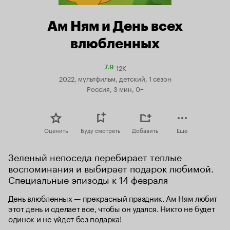
Ам Ням и День всех
влюбленных
12K
Рейтинг
7.9
Кинопоиска
2022, мультфильм, детский, 1 сезон
7.9
Россия, 3 мин, 0+
Оценить
Буду смотреть
Добавить
Еще
Зеленый непоседа перебирает теплые 
воспоминания и выбирает подарок любимой. 
Специальные эпизоды к 14 февраля
День влюбленных — прекрасный праздник. Ам Ням любит 
этот день и сделает все, чтобы он удался. Никто не будет 
одинок и не уйдет без подарка!