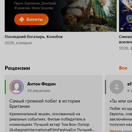
Гарик Харламов, Дмитрий
Журавлев, Мила Ершова
Билеты
Последний богатырь. Колобок
Смеша
2026, комедия
вселе
2026, 
Рецензии
Все
Антон Федин
a
44 рецензии
8 
Самый громкий побег в истории
«Ты или о
Британии
Побег из о
Криминальный экшен, основанный на
Европы, со
реальных событиях. Фильм-победитель в
заключённым
номинациях 'Лучший актер' Том Вон-Лолор
получил на
(AubagneInternationalFilmFestival) и 'Лучший
того, что э
Читать рец