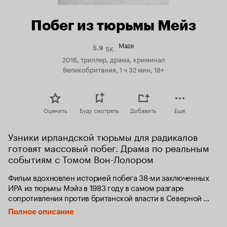
Побег из тюрьмы Мейз
Maze
5K
Рейтинг
5.9
Кинопоиска
2016, триллер, драма, криминал
5.9
Великобритания, 1 ч 32 мин, 18+
Оценить
Буду смотреть
Добавить
Еще
Узники ирландской тюрьмы для радикалов 
готовят массовый побег. Драма по реальным 
событиям с Томом Вон-Лолором
Фильм вдохновлен историей побега 38-ми заключенных 
ИРА из тюрьмы Мэйз в 1983 году в самом разгаре 
сопротивления против британской власти в Северной 
Ирландии. Это был крупнейший побег со времен Второй 
Полное описание
Мировой из одной из самых хорошо охраняемых тюрем 