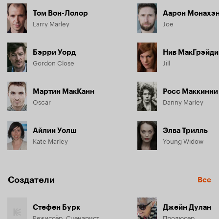
Том Вон-Лолор
Аарон Монахэ
Larry Marley
Joe
Бэрри Уорд
Нив МакГрэйди
Gordon Close
Jill
Мартин МакКанн
Росс Маккинни
Oscar
Danny Marley
Айлин Уолш
Элва Трилль
Kate Marley
Young Widow
Создатели
Все
Стефен Бурк
Джейн Дулан
Режиссёр, Сценарист
Продюсер