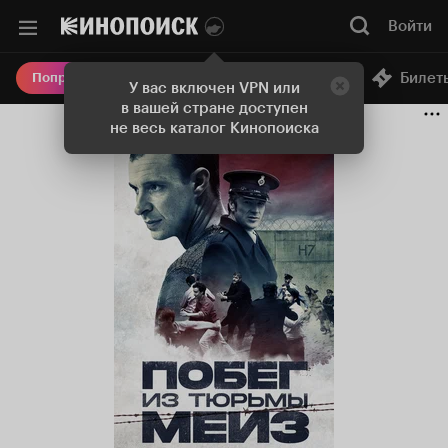
Войти
Онлайн-кинотеатр
Билет
Попробовать Плюс
У вас включен VPN или
в вашей стране доступен
не весь каталог Кинопоиска