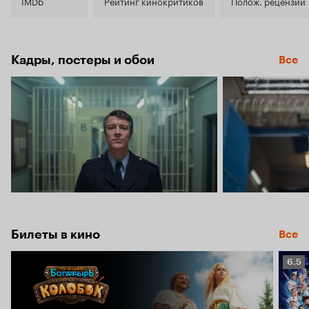
5.9
IMDb
Рейтинг кинокритиков
Полож. рецензии
Кадры, постеры и обои
Все
Билеты в кино
Все
Рейт
6.5
Кино
6.5