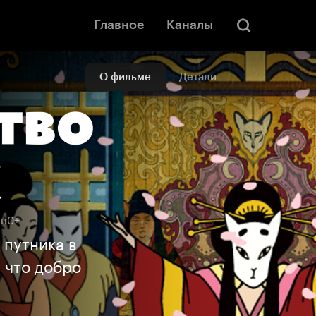
Главное
Каналы
О фильме
Детали
ин
0+
 путника в
, что добро