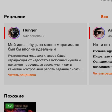
Рецензии
Все
Hunger
An
542 рецензии
45
Мой идеал, будь он менее мерзким, не
Нет и нет
был бы вполне идеальным
И снова здр
Учительница младших классов Саша,
Пишет вам 
страдающая от недостатка любовных чувств и
Ознакомивш
накануне поручившая своим ученикам в
названием
качестве контрольной работы задание писать,
себе слово,
о чем они хотят, знакомится с начинающим
Читать рец
Читать рецензию
художником Антонином. Антонин, а на самом
следующий фильм. И совс
деле просто Коля, ведет богемный образ
он мне пон
жизни, постоянные пьянки до потери самого
квинтэссен
себя, причудливая форма поведения и
не видел. М
эксцентричность в отношении с девушками –
Похожие
низко вы м
его конек. Два одиночества встретились, чтобы
хорошее со
провести вместе два часа экранного времени
Рейтинг
7.2
на глазах зрителей. Антонин, напиваясь до
нужно боль
Кинопоиска