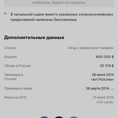
Еще позабав
спойлеры. Будьте осторожны.
пошла работ
зависеть от 
В начальной сцене вместо указанных сложносочинённых
проблемы с
предложений написаны бессоюзные.
того, какие
детишек.
А
балаган. На
поверить в т
Дополнительные данные
учительница
похожи на 
Слоган
«В ад с закрытыми глазами»
общества...
Наши совре
Бюджет
600 000 $
не перестав
'свинарнике
Сборы в России
25 574 $
зрелище не 
том, что н
Премьера в
26 июня 2014
Саша с Анто
России
«Art Pictures»
продолжаетс
показывают?
Премьера в мире
26 марта 2014
,
...
людей и пос
заплатив за
Релиз на DVD
21 июля 2015
алкашей у с
«CD Land»
не будут от
драме пары.
Саша прево