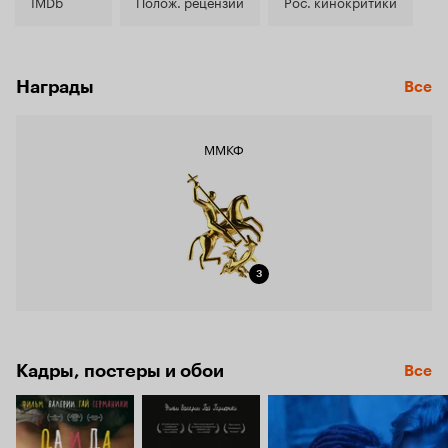
5.0
IMDb
Полож. рецензии
Рос. кинокритики
Награды
Все
ММКФ
3
Кадры, постеры и обои
Все