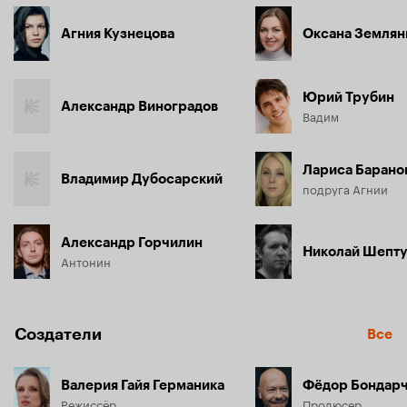
Агния Кузнецова
Оксана Землян
Юрий Трубин
Александр Виноградов
Вадим
Лариса Барано
Владимир Дубосарский
подруга Агнии
Александр Горчилин
Николай Шепт
Антонин
Создатели
Все
Валерия Гайя Германика
Фёдор Бондар
Режиссёр
Продюсер