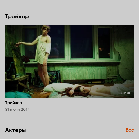
прежний мир художницей и не может избавиться от 
нового зрения, от дара живописца: непрошеной памяти о 
несложившейся любви.
Трейлер
2 мин
Длительность 2 мин
Трейлер
31 июля 2014
Актёры
Все