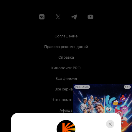
Соглашение
Правила рекомендаций
Справка
Кинопоиск PRO
Все фильмы
Все сериалы
РЕКЛАМА
Что посмотреть
Афиша
Музыка
Телепрограмма