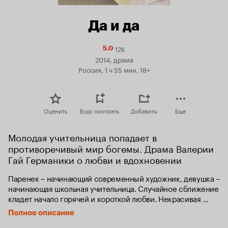
Да и да
12K
Рейтинг
5.0
Кинопоиска
2014, драма
5.0
Россия, 1 ч 55 мин, 18+
Оценить
Буду смотреть
Добавить
Еще
Молодая учительница попадает в 
противоречивый мир богемы. Драма Валерии 
Гай Германики о любви и вдохновении
Паренек – начинающий современный художник, девушка – 
начинающая школьная учительница. Случайное сближение 
кладет начало горячей и короткой любви. Некрасивая 
случайность заставляет расстаться. Но однажды, увидев 
Полное описание
мир глазами любимого, учительница вернулась в свой 