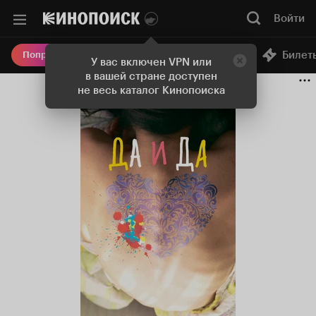
Войти
Онлайн-кинотеатр
Билет
Попробовать Плюс
У вас включен VPN или
в вашей стране доступен
не весь каталог Кинопоиска