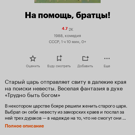
На помощь, братцы!
2K
Рейтинг
4.7
Кинопоиска
1988, комедия
4.7
СССР, 1 ч 10 мин, 0+
Оценить
Буду смотреть
Добавить
Еще
Старый царь отправляет свиту в далекие края 
на поиски невесты. Веселая фантазия в духе 
«Трудно быть богом»
В некотором царстве бояре решили женить старого царя. 
Выбрал он себе невесту из заморских краев и послал за 
ней трех дураков — в надежде на то, что не смогут они 
выполнить его наказа...
Полное описание