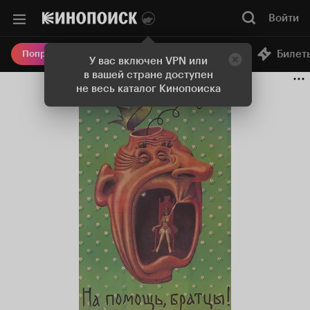
Войти
Онлайн-кинотеатр
Билет
Попробовать Плюс
У вас включен VPN или
в вашей стране доступен
не весь каталог Кинопоиска