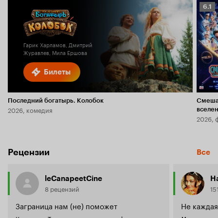
Рейт
6.1
Кино
6.1
Гарик Харламов, Дмитрий
Журавлев, Мила Ершова
Билеты
Последний богатырь. Колобок
Смеша
2026, комедия
вселе
2026, 
Рецензии
Все
leCanapeetCine
H
8 рецензий
15
Заграница нам (не) поможет
Не каждая