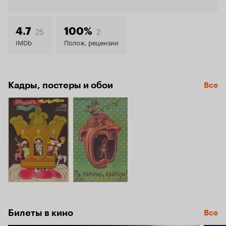
Кинопо
4.7
25
2
4.7
100%
IMDb
Полож. рецензии
Кадры, постеры и обои
Все
Билеты в кино
Все