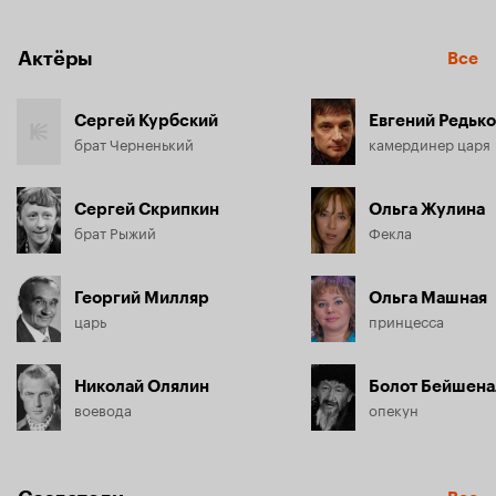
Актёры
Все
Сергей Курбский
Евгений Редько
брат Черненький
камердинер царя
Сергей Скрипкин
Ольга Жулина
брат Рыжий
Фекла
Георгий Милляр
Ольга Машная
царь
принцесса
Николай Олялин
Болот Бейшена
воевода
опекун