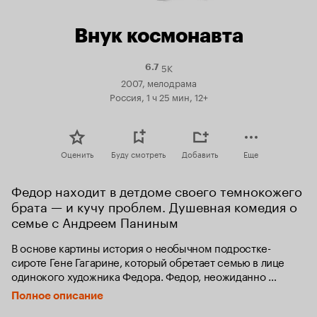
Внук космонавта
5K
Рейтинг
6.7
Кинопоиска
2007, мелодрама
6.7
Россия, 1 ч 25 мин, 12+
Оценить
Буду смотреть
Добавить
Еще
Федор находит в детдоме своего темнокожего 
брата — и кучу проблем. Душевная комедия о 
семье с Андреем Паниным
В основе картины история о необычном подростке-
сироте Гене Гагарине, который обретает семью в лице 
одинокого художника Федора. Федор, неожиданно 
узнающий о родном брате, много лет живущем в детском 
Полное описание
доме, никак не ожидал увидеть темнокожего ребенка, с 