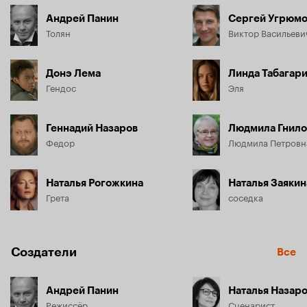
Андрей Панин
Сергей Угрюм
Толян
Виктор Васильеви
Донэ Лема
Линда Табагар
Гендос
Эля
Геннадий Назаров
Людмила Гнило
Федор
Наталья Рогожкина
Наталья Заякин
Грета
соседка
Создатели
Все
Андрей Панин
Наталья Назар
Режиссёр
Сценарист