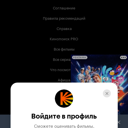
Соглашение
Правила рекомендаций
Справка
Кинопоиск PRO
Все фильмы
Все сериалы
РЕКЛАМА
Что посмотреть
Афиша
Музыка
Телепрограмма
Книги
Войдите в профиль
Служба поддержки
Сможете оценивать фильмы,
