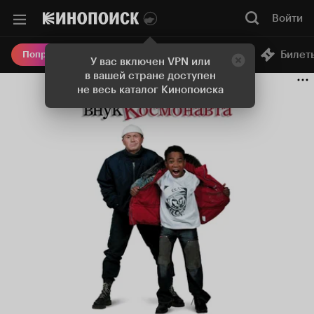
Войти
Онлайн-кинотеатр
Билет
Попробовать Плюс
У вас включен VPN или
в вашей стране доступен
не весь каталог Кинопоиска