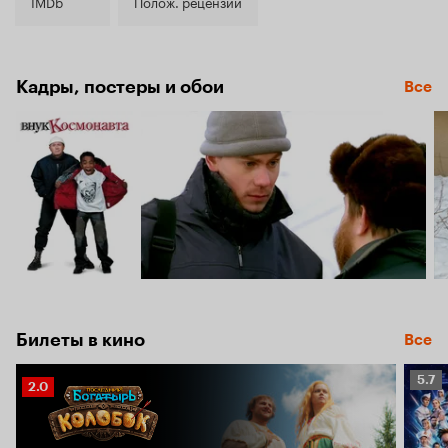
6.7
IMDb
Полож. рецензии
Кадры, постеры и обои
Все
Билеты в кино
Все
Рейт
5.7
Рейтинг
2.0
Кино
Кинопоиска
5.7
2.0