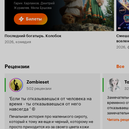
Гарик Харламов, Дмитрий
Журавлев, Мила Ершова
Билеты
Последний богатырь. Колобок
Смеша
2026, комедия
вселе
2026, 
Рецензии
Все
Zombieset
T
502 рецензии
32
Замечательн
'Если ты отказываешься от человека на
временно от
время - ты отказываешься от него
отказываешь
навсегда ' ©
замечательн
Печальная история про маленького сироту,
фильма гов
Читать рец
который к тому же еще и черный, которому не
применить и
просто приходится из-за своего цвета кожи
истинам и 