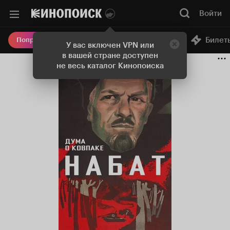
Войти
Онлайн-кинотеатр
Билет
Попробовать Плюс
У вас включен VPN или
в вашей стране доступен
не весь каталог Кинопоиска