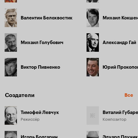
Валентин Белохвостик
Михаил Кокше
Михаил Голубович
Александр Гай
Виктор Пивненко
Юрий Прокопо
Создатели
Все
Тимофей Левчук
Виталий Губар
Режиссёр
Композитор
Игорь Болгарин
Эдуард Плучик