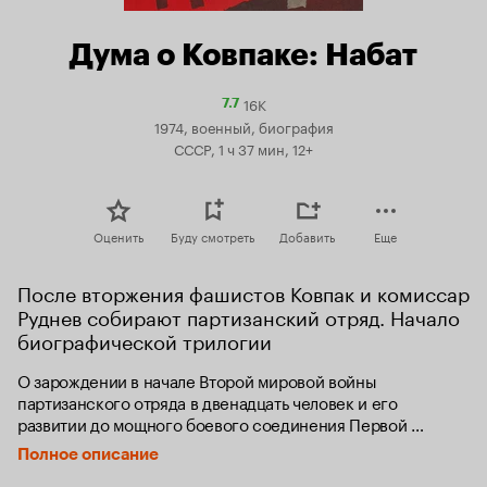
Дума о Ковпаке: Набат
16K
Рейтинг
7.7
Кинопоиска
1974, военный, биография
7.7
СССР, 1 ч 37 мин, 12+
Оценить
Буду смотреть
Добавить
Еще
После вторжения фашистов Ковпак и комиссар 
Руднев собирают партизанский отряд. Начало 
биографической трилогии
О зарождении в начале Второй мировой войны 
партизанского отряда в двенадцать человек и его 
развитии до мощного боевого соединения Первой 
Украинской партизанской дивизии под командованием 
Полное описание
Ковпака и комиссара Руднева.