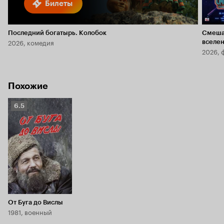
Билеты
Последний богатырь. Колобок
Смеша
2026, комедия
вселе
2026, 
Похожие
Рейтинг
6.5
Кинопоиска
6.5
От Буга до Вислы
1981, военный