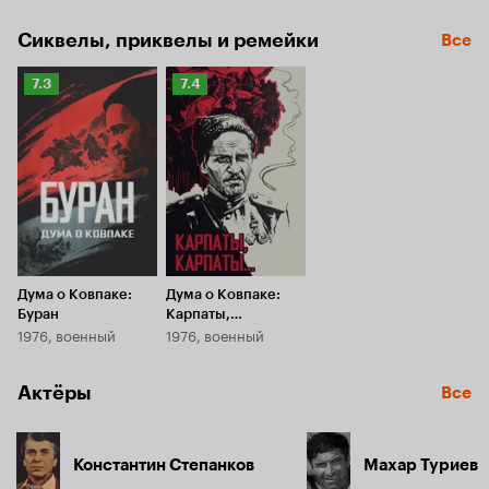
Сиквелы, приквелы и ремейки
Все
Рейтинг
Рейтинг
7.3
7.4
Кинопоиска
Кинопоиска
7.3
7.4
Дума о Ковпаке:
Дума о Ковпаке:
Буран
Карпаты,
1976, военный
1976, военный
Карпаты...
Актёры
Все
Константин Степанков
Махар Туриев