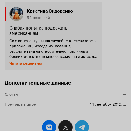
Кристина Сидоренко
58 рецензий
Слабая попытка подражать
американцам
Сию киноленту нашла случайно в телевизоре в
приложении, исходя из названия,
рассчитывала на относительно приличный
боевик-детектив-немного драмы, да и актеры в
списке значились неплохие. Но фильм просто
Читать рецензию
разочаровал. Во-первых, везде сплошная
клишированность. И если подобный
американский продукт (кстати, есть ведь
американский одноименный фильм) с
Дополнительные данные
пафосными фразами смотрится естественно,
то русский продукт просто скучно смотреть.
Слоган
—
Это явно не наша тема в кино. Во-вторых,
главная интрига фильма была понятна с самого
Премьера в мире
14 сентября 2012
,
...
начала. Убийца, которого никто не видел,
который не оставляет никаких следов и
свидетелей, а тут целый и невредимый
свидетель, который даже может его описать и
все о нем знает (откуда???), прям вот сразу