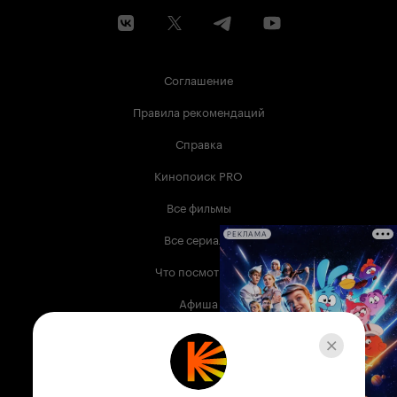
Соглашение
Правила рекомендаций
Справка
Кинопоиск PRO
Все фильмы
Все сериалы
РЕКЛАМА
Что посмотреть
Афиша
Музыка
Телепрограмма