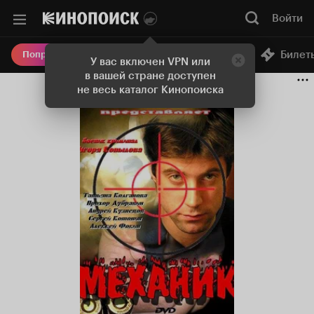
Войти
Онлайн-кинотеатр
Билет
Попробовать Плюс
У вас включен VPN или
в вашей стране доступен
не весь каталог Кинопоиска