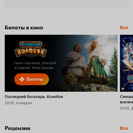
Кинопо
6.4
Билеты в кино
Все
Гарик Харламов, Дмитрий
Журавлев, Мила Ершова
Билеты
Последний богатырь. Колобок
Смеша
2026, комедия
вселе
2026, 
Рецензии
Все