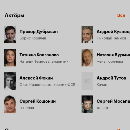
У правоохранительных органов есть информация о 
готовящемся покушении, где исполнителем будет якобы 
Актёры
Все
Механик...
Прохор Дубравин
Андрей Кузнец
Борис Горячев
Николай Темнов
Татьяна Колганова
Наталья Бурми
Наталья Темнова, аналитик
жена Горячева
Алексей Фокин
Андрей Тутов
Олег Кравцов, полковник ФСБ
Качан
Сергей Кошонин
Сергей Мосьп
генерал
Анвар