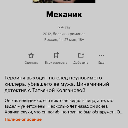
Механик
17K
Рейтинг
6.4
Кинопоиска
2012, боевик, криминал
6.4
Россия, 1 ч 27 мин, 18+
Оценить
Буду смотреть
Добавить
Еще
Героиня выходит на след неуловимого 
киллера, убившего ее мужа. Динамичный 
детектив с Татьяной Колгановой
Он как невидимка, его никто не видел в лицо, а те, кто 
видел – уничтожены. Несколько лет назад он исчез. 
Ходили слухи, что он погиб, но труп не был обнаружен. Он 
– один из самых профессиональных киллеров страны, 
Полное описание
известный под странной кличкой Механик.
