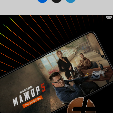
непонятно, кто же есть Механик на самом деле.
В-третьих, главная героиня с зализанными
(Зачем???) волосами, такая вся из себя
женщина-кремень-гений уголовного розыска,
а в итоге надломленная, глупая, дальше своего
носа не увидела, пока не ткнули. В-четвертых,
игра актеров средняя, местами слабая,
пафосные фразы, совсем не подходящие
русским лицам. Так что никак не получаются у
нас подобные фильмы, аналогичный
американский продукт смотрится
естественнее. 5 из 10