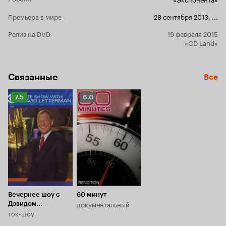
Премьера в мире
28 сентября 2013
,
...
Релиз на DVD
19 февраля 2015
«CD Land»
Связанные
Все
Рейтинг
Рейтинг
7.5
6.0
Кинопоиска
Кинопоиска
7.5
6.0
Вечернее шоу с
60 минут
документальный
Дэвидом
ток-шоу
Леттерманом