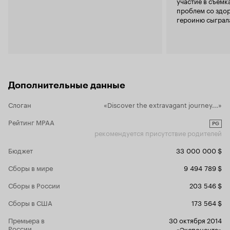
участие в съёмка
мама и папа касаются рук друг друга, когда
детства, к 
проблем со здор
собака по кличке Тапиока хватает светлячков,
героиню сыгра
когда будут рассказаны истории про воробья,
а оскалившаяся тыква будет посрамлена -
каждый зритель почувствует то тепло, которое
билось, сияло, сверкало и заставляло летать.
Лет десять, двадцать, тридцать назад. А ещё...
надеюсь, родители обнимут своих детей. Это
та малость, которой так не хватает, когда ты
Дополнительные данные
вырос. Или когда их попросту нет рядом.
Слоган
«Discover the extravagant journey...»
Рейтинг MPAA
PG
рекомендуется присутствие родителей
Бюджет
33 000 000 $
Сборы в мире
9 494 789 $
Сборы в России
203 546 $
Сборы в США
173 564 $
Премьера в
30 октября 2014
России
«Экспонента»