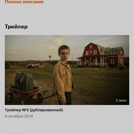
Полное описание
приглашением приехать забрать престижную награду и 
заодно выступить с докладом. Мальчик сбегает из дома, 
но ему нужно проехать через всю страну.
Трейлер
2 мин
Длительность 2 мин
Трейлер №2 (дублированный)
9 октября 2014