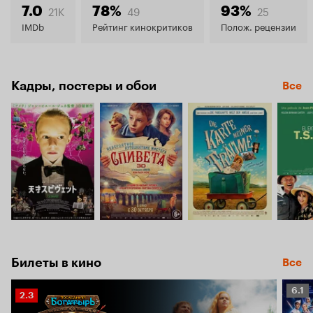
7.4
21K
49
25
7.0
78%
93%
IMDb
Рейтинг кинокритиков
Полож. рецензии
Кадры, постеры и обои
Все
Билеты в кино
Все
Рейт
6.1
Рейтинг
2.3
Кино
Кинопоиска