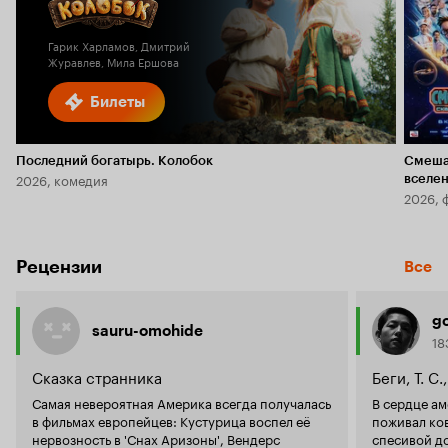
6.1
2.3
Гарик Харламов, Дмитрий
Журавлев, Мила Ершова
Билеты
Последний богатырь. Колобок
Смеша
2026, комедия
вселе
2026, 
Рецензии
Все
g
sauru-omohide
18
Сказка странника
Беги, Т. С.
Самая невероятная Америка всегда получалась
В сердце а
в фильмах европейцев: Кустурица воспел её
поживал ко
нервозность в 'Снах Аризоны', Вендерс
спесивой д