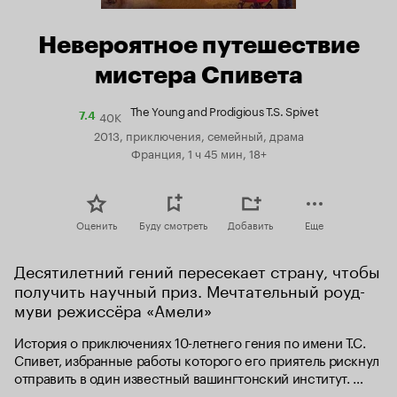
Невероятное путешествие
мистера Спивета
The Young and Prodigious T.S. Spivet
40K
Рейтинг
7.4
Кинопоиска
2013, приключения, семейный, драма
7.4
Франция, 1 ч 45 мин, 18+
Оценить
Буду смотреть
Добавить
Еще
Десятилетний гений пересекает страну, чтобы 
получить научный приз. Мечтательный роуд-
муви режиссёра «Амели»
История о приключениях 10-летнего гения по имени Т.С. 
Спивет, избранные работы которого его приятель рискнул 
отправить в один известный вашингтонский институт. 
Неожиданно Спивету звонят из этого института с 