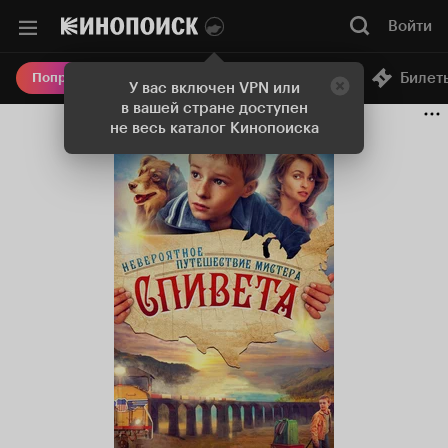
Войти
Онлайн-кинотеатр
Билет
Попробовать Плюс
У вас включен VPN или
в вашей стране доступен
не весь каталог Кинопоиска