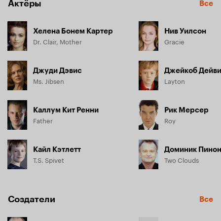
Актёры
Все
Хелена Бонем Картер
Нив Уилсон
Dr. Clair, Mother
Gracie
Джуди Дэвис
Джейкоб Дейв
Ms. Jibsen
Layton
Каллум Кит Ренни
Рик Мерсер
Father
Roy
Кайл Кэтлетт
Доминик Пино
T.S. Spivet
Two Clouds
Создатели
Все