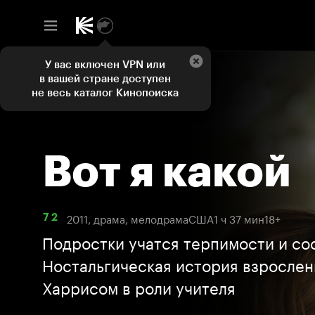
У вас включен VPN или
в вашей стране доступен
не весь каталог Кинопоиска
Вот я какой
2011, драма, мелодрама
США
1 ч 37 мин
18+
7 2
Подростки учатся терпимости и со
Ностальгическая история взрослен
Харрисом в роли учителя