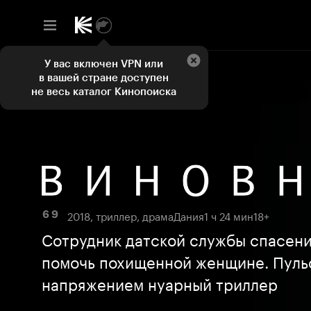
У вас включен VPN или
в вашей стране доступен
не весь каталог Кинопоиска
2018, триллер, драма
Дания
1 ч 24 мин
18+
6 9
Сотрудник датской службы спасени
помочь похищенной женщине. Пул
напряжением нуарный триллер