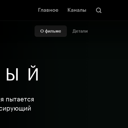
Главное
Каналы
О фильме
Детали
я пытается
ьсирующий