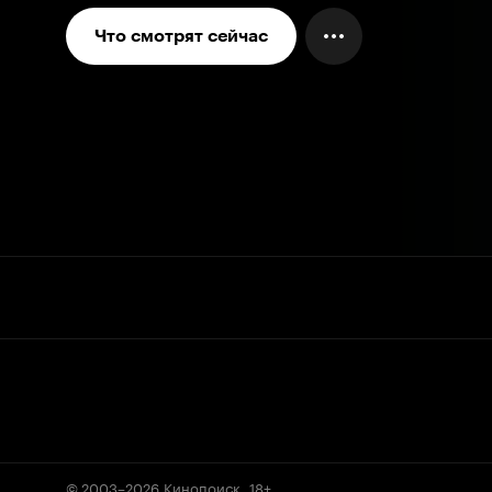
Что смотрят сейчас
© 2003–2026
Кинопоиск
.
18+