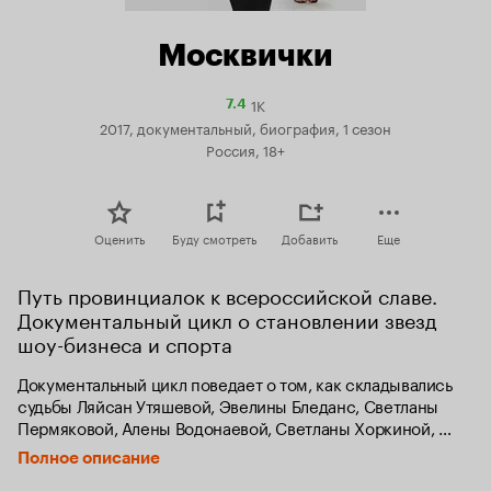
Москвички
1K
Рейтинг
7.4
Кинопоиска
2017, документальный, биография, 1 сезон
7.4
Россия, 18+
Оценить
Буду смотреть
Добавить
Еще
Путь провинциалок к всероссийской славе. 
Документальный цикл о становлении звезд 
шоу-бизнеса и спорта
Документальный цикл поведает о том, как складывались 
судьбы Ляйсан Утяшевой, Эвелины Бледанс, Светланы 
Пермяковой, Алены Водонаевой, Светланы Хоркиной, 
Татьяны Тотьмяниной, Екатерины Волковой и Нонны 
Полное описание
Гришаевой. «Москвички» поделятся воспоминаниями 