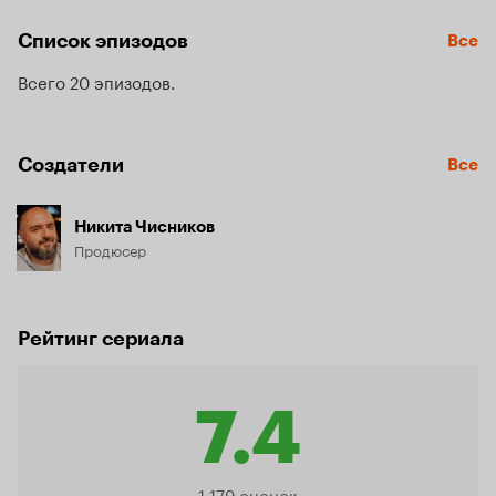
о детстве в провинции, решении переехать в Москву, 
трудностях, которыми их встретила «златоглавая», 
Список эпизодов
Все
преградах, которые им пришлось преодолеть, чтобы 
закрепиться в профессии, и других захватывающих 
Всего 20 эпизодов
моментах биографии.
Создатели
Все
Никита Чисников
Продюсер
Рейтинг сериала
7.4
Рейтинг
1 179 оценок