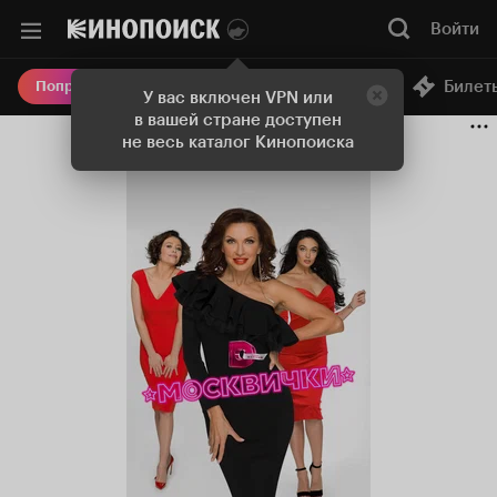
Войти
Онлайн-кинотеатр
Билет
Попробовать Плюс
У вас включен VPN или
в вашей стране доступен
не весь каталог Кинопоиска