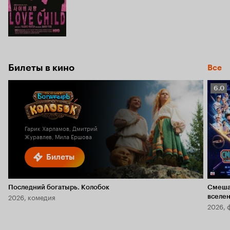
Билеты в кино
Все
Рейт
6.0
Кино
6.0
Гарик Харламов, Дмитрий
Журавлев, Мила Ершова
Билеты
Последний богатырь. Колобок
Смеша
2026, комедия
вселе
2026, 