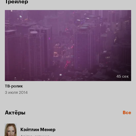
Трейлер
45 сек
Длительность 45 сек
ТВ-ролик
3 июля 2014
Актёры
Все
Кэйтлин Менер
Anime, озвучка