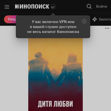
Войти
Онлайн-кинотеатр
Билет
Попробовать Плюс
У вас включен VPN или
в вашей стране доступен
не весь каталог Кинопоиска