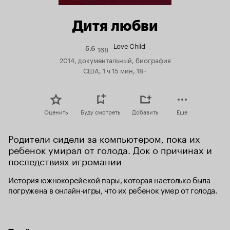
Дитя любви
Love Child
168
Рейтинг
5.6
Кинопоиска
2014, документальный, биография
5.6
США, 1 ч 15 мин, 18+
Оценить
Буду смотреть
Добавить
Еще
Родители сидели за компьютером, пока их 
ребенок умирал от голода. Док о причинах и 
последствиях игромании
История южнокорейской пары, которая настолько была 
погружена в онлайн-игры, что их ребенок умер от голода.