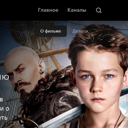
Главное
Каналы
О фильме
Детали
в
и о
еть