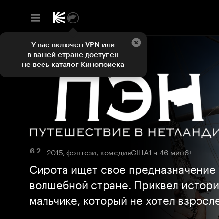
У вас включен VPN или
в вашей стране доступен
не весь каталог Кинопоиска
2015, фэнтези, комедия
США
1 ч 46 мин
6+
6 2
Сирота ищет свое предназначение 
волшебной стране. Приквел истори
мальчике, который не хотел взросл