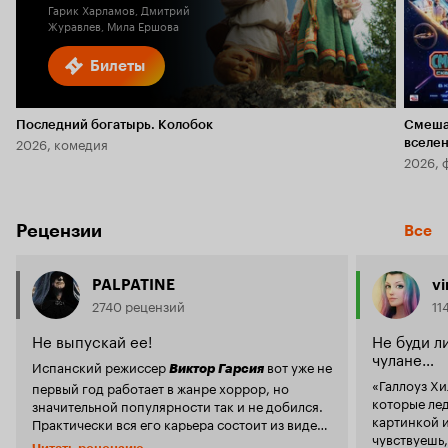
Гарик Харламов, Дмитрий
Журавлев, Мила Ершова
Билеты
Последний богатырь. Колобок
Смеша
2026, комедия
вселе
2026, 
Рецензии
Все
PALPATINE
v
2740 рецензий
11
Не выпускай ее!
Не буди ли
чулане…
Испанский режиссер
вот уже не
Виктор Гарсия
«Галлоуз Хи
первый год работает в жанре хоррор, но
которые ле
значительной популярности так и не добился.
картинкой 
Практически вся его карьера состоит из видео-
чувствуешь,
сиквелов популярных фильмов ужасов.