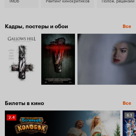
4.9
IMDb
Рейтинг кинокритиков
Полож. рецензии
Кадры, постеры и обои
Все
Билеты в кино
Все
Рейт
6.1
Рейтинг
2.4
Кино
Кинопоиска
6.1
2.4