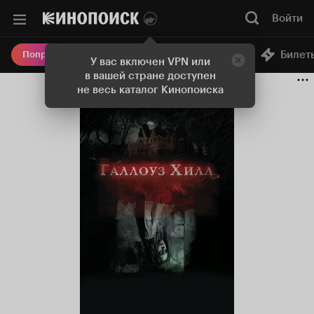
Войти
Онлайн-кинотеатр
Билет
Попробовать Плюс
У вас включен VPN или
в вашей стране доступен
не весь каталог Кинопоиска