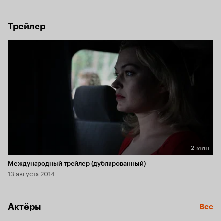
от цивилизации. Там они обнаруживают, что хозяин 
гостиницы держит в подвале некую девушку, освободив 
которую герои навлекают на себя большие неприятности.
Трейлер
2 мин
Длительность 2 мин
Международный трейлер (дублированный)
13 августа 2014
Актёры
Все