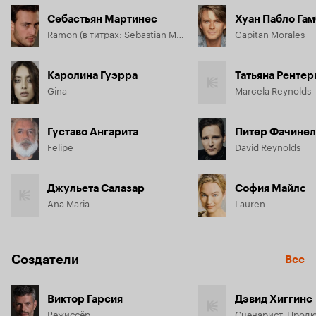
Себастьян Мартинес
Хуан Пабло Га
Ramon (в титрах: Sebastian Martínez)
Capitan Morales
Каролина Гуэрра
Татьяна Рентер
Gina
Marcela Reynolds
Густаво Ангарита
Питер Фачине
Felipe
David Reynolds
Джульета Салазар
София Майлс
Ana Maria
Lauren
Создатели
Все
Виктор Гарсия
Дэвид Хиггинс
Режиссёр
Сценарист, Прод