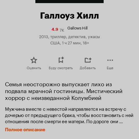
Галлоуз Хилл
Gallows Hill
7K
Рейтинг
4.9
Кинопоиска
2013, триллер, детектив, ужасы
4.9
США, 1 ч 27 мин, 18+
Оценить
Буду смотреть
Добавить
Еще
Семья неосторожно выпускает лихо из 
подвала мрачной гостиницы. Мистический 
хоррор с неизведанной Колумбией
Мужчина вместе с невестой направляется на встречу с 
дочерью от предыдущего брака, чтобы восстановить с ней 
отношения после смерти ее матери. По дороге они 
попадают в автомобильную аварию и останавливаются 
Полное описание
отдохнуть в гостинице, расположенной весьма удаленно 