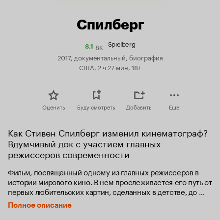
Спилберг
Spielberg
8K
Рейтинг
8.1
Кинопоиска
2017, документальный, биография
8.1
США, 2 ч 27 мин, 18+
Оценить
Буду смотреть
Добавить
Еще
Как Стивен Спилберг изменил кинематограф? 
Вдумчивый док с участием главных 
режиссеров современности
Фильм, посвященный одному из главных режиссеров в 
истории мирового кино. В нем прослеживается его путь от 
первых любительских картин, сделанных в детстве, до 
крупнейших голливудских блокбастеров.
Полное описание