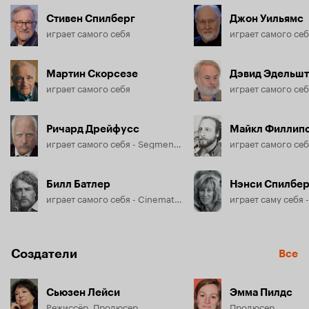
Стивен Спилберг
Джон Уильямс
играет самого себя
играет самого се
Мартин Скорсезе
Дэвид Эдельш
играет самого себя
играет самого себя
Ричард Дрейфусс
Майкл Филлип
играет самого себя - Segment "Close Encounters of the Third Kind"
играет самого се
Билл Батлер
Нэнси Спилбер
играет самого себя - Cinematographer, Jaws
играет саму себя -
Создатели
Все
Сьюзен Лейси
Эмма Пилдс
Режиссёр, Продюсер
Продюсер