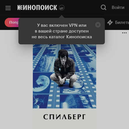
Войти
Онлайн-кинотеатр
Билет
Попробовать Плюс
У вас включен VPN или
в вашей стране доступен
не весь каталог Кинопоиска