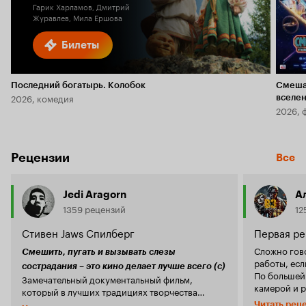
Гарик Харламов, Дмитрий
Журавлев, Мила Ершова
Билеты
Последний богатырь. Колобок
Смеша
2026, комедия
вселе
2026, 
Рецензии
Все
Jedi Aragorn
А
1359 рецензий
12
Стивен Jaws Спилберг
Первая ре
Сложно гов
Смешить, пугать и вызывать слезы
работы, ес
сострадания – это кино делает лучше всего (с)
По большей 
Замечательный документальный фильм,
камерой и р
который в лучших традициях творчества
кадры из ар
известного режиссера вызывает сильнейший
Читать рец