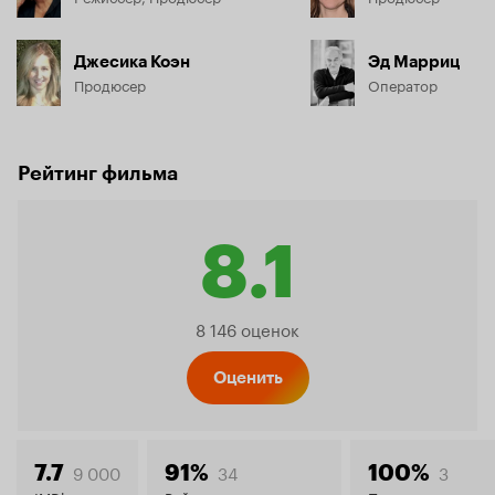
Джесика Коэн
Эд Марриц
Продюсер
Оператор
Рейтинг фильма
8.1
Рейтинг
8 146 оценок
Кинопо
Оценить
9 000
34
3
7.7
91%
100%