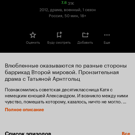
31K
Рейтинг
7.8
Кинопоиска
2012, драма, военный, 1 сезон
7.8
Россия, 50 мин, 18+
Оценить
Буду смотреть
Добавить
Еще
Влюбленные оказываются по разные стороны 
баррикад Второй мировой. Пронзительная 
драма с Татьяной Арнтгольц
Познакомились советская десятиклассница Катя с 
немецким юношей Александром. И возникло между ними 
чувство, помешать которому, казалось, ничто не могло. 
Шел 39-й год, был подписан известный пакт о 
Полное описание
ненападении между Германией и Россией. А потом 
Александр срочно уехал, даже не попрощавшись. А потом 
началась война…

Список эпизодов
Все