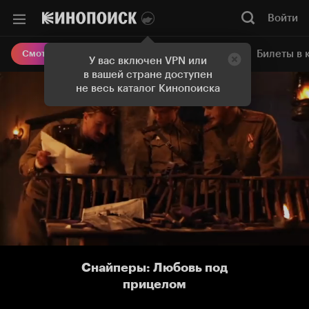
Войти
Онлайн-кинотеатр
Билеты в 
Смотреть кино
У вас включен VPN или
в вашей стране доступен
не весь каталог Кинопоиска
Снайперы: Любовь под
прицелом