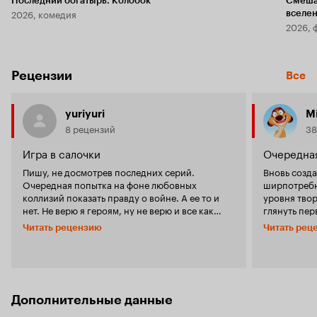
Последний богатырь. Колобок
Смеша
2026, комедия
вселе
2026, 
Рецензии
Все
yuriyuri
M
8 рецензий
38
Игра в салочки
Очередная
Пишу, не досмотрев последних серий.
Вновь созд
Очередная попытка на фоне любовных
ширпотребн
коллизий показать правду о войне. А ее то и
уровня тво
нет. Не верю я героям, ну не верю и все как
глянуть первые
некогда говорила героиня Алисы Фрейндлих.
одна из от
Читать рецензию
Читать рец
Ну разве кроме персонажа Ю. Назарова,
снайперша 
который и введен в фильм, чтобы хоть ему
офицера. В
верили. Даже не вдаваясь в тонкости
насильстве
снайперского мастерства, понимаешь что
Грозя выстр
'девочки играют в салочки'. Несколько ранее
Наша снайп
Толстоганова сыграла снайпера на войне. Вот
подобное на
Дополнительные данные
ей я верил, когда она часами неподвижно
в руку, в к