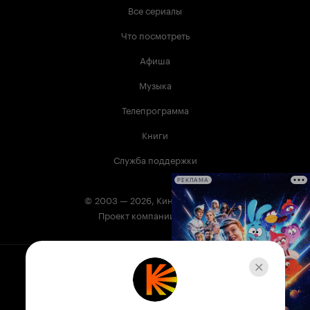
Все сериалы
Что посмотреть
Афиша
Музыка
Телепрограмма
Книги
Служба поддержки
РЕКЛАМА
© 2003 —
2026
,
Кинопоиск
18
+
Проект компании
Сервис Кинопоиск может содержать информацию,
не предназначенную для несовершеннолетних.
На Кинопоиске есть фильмы и сериалы, в которых
упоминаются наркотики. Незаконное потребление