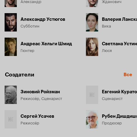
Александр
Жданович
Александр Устюгов
Валерия Ланск
Субботин
Вика
Андреас Хельги Шмид
Светлана Усти
Гюнтер
Люся
Создатели
Все
Зиновий Ройзман
Евгений Курато
Режиссёр, Сценарист
Сценарист
Сергей Усачев
Рубен Дишдиш
Режиссёр
Продюсер