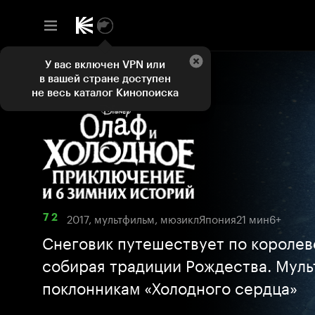
У вас включен VPN или
в вашей стране доступен
не весь каталог Кинопоиска
2017, мультфильм, мюзикл
Япония
21 мин
6+
7 2
Снеговик путешествует по королев
собирая традиции Рождества. Муль
поклонникам «Холодного сердца»