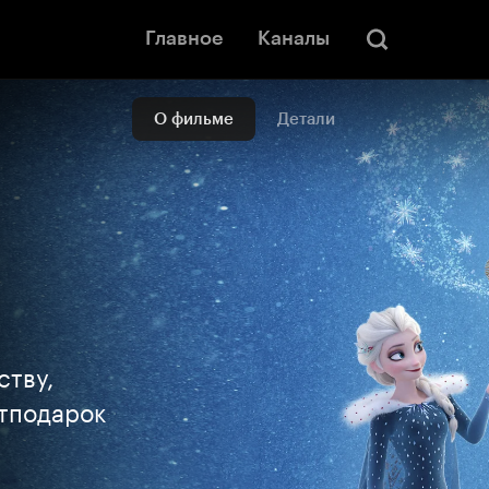
Главное
Каналы
О фильме
Детали
ству,
тподарок