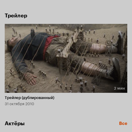
Гулливер вырвется из своего тесного мирка в большой 
мир.
Трейлер
2 мин
Длительность 2 мин
Трейлер (дублированный)
31 октября 2010
Актёры
Все