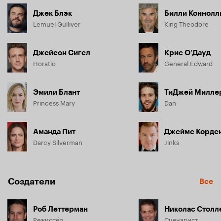
Джек Блэк
Билли Коннолл
Lemuel Gulliver
King Theodore
Джейсон Сигел
Крис О’Дауд
Horatio
General Edward
Эмили Блант
ТиДжей Милле
Princess Mary
Dan
Аманда Пит
Джеймс Корде
Darcy Silverman
Jinks
Создатели
Все
Роб Леттерман
Николас Столл
Режиссёр
Сценарист