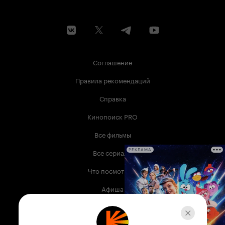
Соглашение
Правила рекомендаций
Справка
Кинопоиск PRO
Все фильмы
Все сериалы
РЕКЛАМА
Что посмотреть
Афиша
Музыка
Телепрограмма