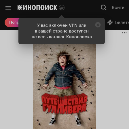
Войти
Онлайн-кинотеатр
Билет
Попробовать Плюс
У вас включен VPN или
в вашей стране доступен
не весь каталог Кинопоиска