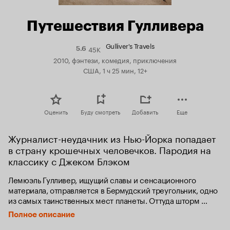
Путешествия Гулливера
Gulliver's Travels
45K
Рейтинг
5.6
Кинопоиска
2010, фэнтези, комедия, приключения
5.6
США, 1 ч 25 мин, 12+
Оценить
Буду смотреть
Добавить
Еще
Журналист-неудачник из Нью-Йорка попадает 
в страну крошечных человечков. Пародия на 
классику с Джеком Блэком
Лемюэль Гулливер, ищущий славы и сенсационного 
материала, отправляется в Бермудский треугольник, одно 
из самых таинственных мест планеты. Оттуда шторм 
уносит его в неизвестном направлении к острову, 
Полное описание
населенному крошечным народом, благодаря которому 