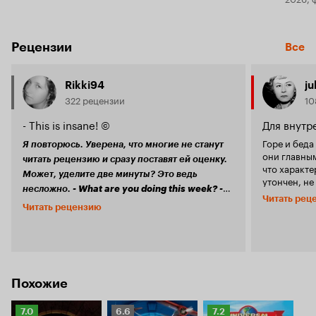
Рецензии
Все
Rikki94
ju
322 рецензии
10
- This is insane! ©
Для внутр
Горе и беда
Я повторюсь. Уверена, что многие не станут
они главным
читать рецензию и сразу поставят ей оценку.
что характе
Может, уделите две минуты? Это ведь
утончен, не
несложно.
- What are you doing this week? -
словами, та
Читать рец
Да, я хотела посмотреть
So-o-o...much stuff..©
культурен, 
Читать рецензию
'Путешествия Гулливера', но не стремилась к
откровенным
этому, как, например, к
.
здоровых ам
'Черному лебедю'
Видела несколько раз Джека Блека, любовь к
он по профе
нему слишком сильную не питаю, но трейлер
что отчего-
показался довольно интересным.
зачем-то ем
Выдалась
новый Гулливер - 
Похожие
возможность - посмотрела фильм.
американск
Впечатления неоднозначные. Я останусь на
повсеместно
нейтральной позиции, приму обе точки зрения
Рейтинг
Рейтинг
Рейтинг
7.0
6.6
7.2