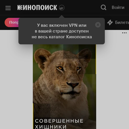
Войти
Онлайн-кинотеатр
Билет
Попробовать Плюс
У вас включен VPN или
в вашей стране доступен
не весь каталог Кинопоиска