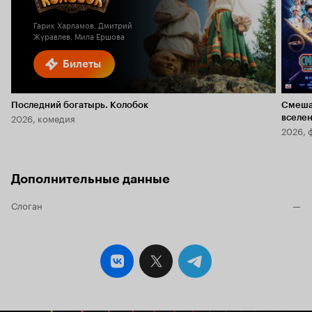
2.3
Гарик Харламов, Дмитрий
Журавлев, Мила Ершова
Билеты
Последний богатырь. Колобок
Смеша
2026, комедия
вселе
2026, 
Дополнительные данные
Слоган
—