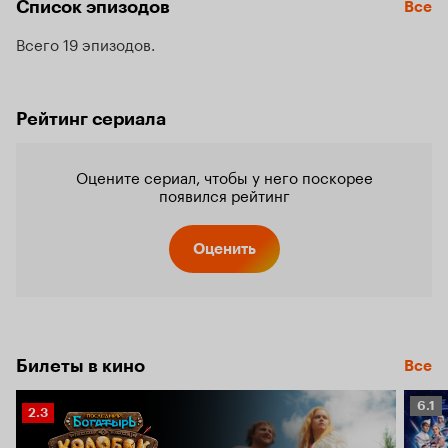
Список эпизодов
Все
Всего 19 эпизодов
Рейтинг сериала
Оцените сериал, чтобы у него поскорее
появился рейтинг
Оценить
Билеты в кино
Все
Рейт
6.1
Рейтинг
2.3
Кино
Кинопоиска
6.1