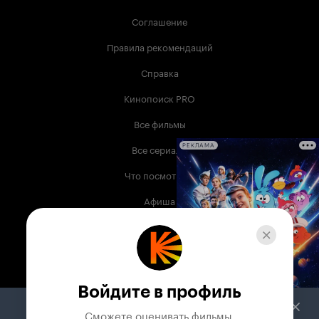
Соглашение
Правила рекомендаций
Справка
Кинопоиск PRO
Все фильмы
Все сериалы
РЕКЛАМА
Что посмотреть
Афиша
Музыка
Телепрограмма
Книги
Войдите в профиль
Служба поддержки
Сможете оценивать фильмы,
